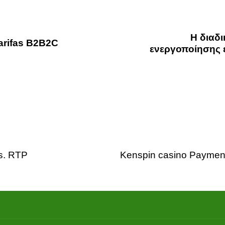
Η διαδι
tarifas B2B2C
ενεργοποίησης 
3 days ago
Uncategorized
vs. RTP
Kenspin casino Payment