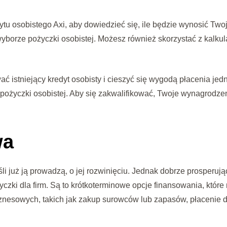
dytu osobistego Axi, aby dowiedzieć się, ile będzie wynosić Two
orze pożyczki osobistej. Możesz również skorzystać z kalkulat
istniejący kredyt osobisty i cieszyć się wygodą płacenia jednej 
 pożyczki osobistej. Aby się zakwalifikować, Twoje wynagrodzen
wa
eśli już ją prowadzą, o jej rozwinięciu. Jednak dobrze prosper
ożyczki dla firm. Są to krótkoterminowe opcje finansowania, kt
iznesowych, takich jak zakup surowców lub zapasów, płacenie