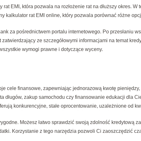
y rat EMI, która pozwala na rozłożenie rat na dłuższy okres. W
 kalkulator rat EMI online, który pozwala porównać różne opcje
 Bank za pośrednictwem portalu internetowego. Po przesłaniu
st zatwierdzający ze szczegółowymi informacjami na temat kred
 wszystkie wymogi prawne i dotyczące wyceny.
e cele finansowe, zapewniając jednorazową kwotę pieniędzy, k
ata długów, zakup samochodu czy finansowanie edukacji dla Ci
erują konkurencyjne, stałe oprocentowanie, uzależnione od kw
 wygodne. Możesz łatwo sprawdzić swoją zdolność kredytową za 
atki. Korzystanie z tego narzędzia pozwoli Ci zaoszczędzić cz