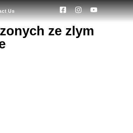
act Us
uzonych ze zlym
e