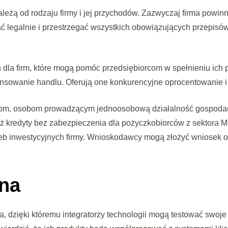
zależą od rodzaju firmy i jej przychodów. Zazwyczaj firma powin
ałać legalnie i przestrzegać wszystkich obowiązujących przepi
dla firm, które mogą pomóc przedsiębiorcom w spełnieniu ich p
ansowanie handlu. Oferują one konkurencyjne oprocentowanie i 
mom, osobom prowadzącym jednoosobową działalność gospodarc
ż kredyty bez zabezpieczenia dla pożyczkobiorców z sektora M
eb inwestycyjnych firmy. Wnioskodawcy mogą złożyć wniosek on
jna
a, dzięki któremu integratorzy technologii mogą testować swoj