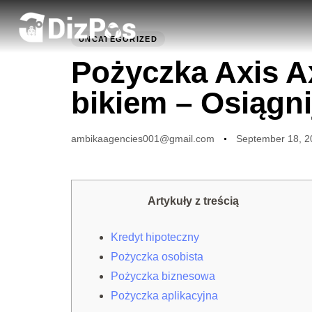
PUBLISHED
Author
Published
IN:
on:
UNCATEGORIZED
Pożyczka Axis A
bikiem – Osiągni
ambikaagencies001@gmail.com
September 18, 2
Artykuły z treścią
Kredyt hipoteczny
Pożyczka osobista
Pożyczka biznesowa
Pożyczka aplikacyjna