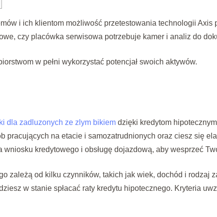
mów i ich klientom możliwość przetestowania technologii Axi
mowe, czy placówka serwisowa potrzebuje kamer i analiz do do
iorstwom w pełni wykorzystać potencjał swoich aktywów.
ki dla zadluzonych ze zlym bikiem
dzięki kredytom hipotecznym
pracujących na etacie i samozatrudnionych oraz ciesz się elas
a wniosku kredytowego i obsługę dojazdową, aby wesprzeć Two
o zależą od kilku czynników, takich jak wiek, dochód i rodzaj zat
ędziesz w stanie spłacać raty kredytu hipotecznego. Kryteria uw