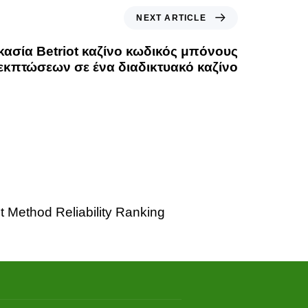
NEXT ARTICLE
κασία Betriot καζίνο κωδικός μπόνους
εκπτώσεων σε ένα διαδικτυακό καζίνο
 Method Reliability Ranking