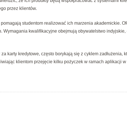
otwierdzić, że ich produkty będą współpracować z systemami kl
go przez klientów.
 pomagają studentom realizować ich marzenia akademickie. Ofe
. Wymagania kwalifikacyjne obejmują obywatelstwo indyjskie, 
za karty kredytowe, często borykają się z cyklem zadłużenia, 
wiając klientom przejęcie kilku pożyczek w ramach aplikacji w