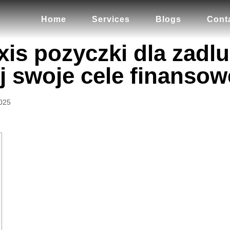
Home
Services
Blogs
Cont
xis pozyczki dla zadl
j swoje cele finansow
025