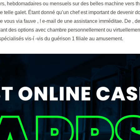
rs, hebdomadaires ou mensuels sur des belles machine vers t
e telle galet. Étant donné qu’un chef est important de devenir d
ue vous via fauve , ! e-mail de une assistance imméditae. De , 
ant des options avec chambre personnellement ou virtuellement.
cialisés vis-í -vis du guérison 1 filiale au amusement.