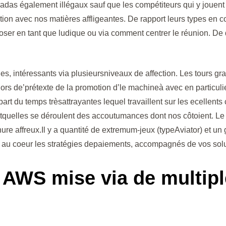
radas également illégaux sauf que les compétiteurs qui y jouen
sation avec nos matières affligeantes. De rapport leurs types en 
ser en tant que ludique ou via comment centrer le réunion. De q
, intéressants via plusieursniveaux de affection. Les tours grat
ors de’prétexte de la promotion d’le machineà avec en particuli
lupart du temps trèsattrayantes lequel travaillent sur les ecel
tquelles se déroulent des accoutumances dont nos côtoient. Le 
 affreux.Il y a quantité de extremum-jeux (typeAviator) et un 
e au coeur les stratégies depaiements, accompagnés de vos sol
 AWS mise via de multip