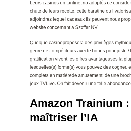
Leurs casinos un tantinet no adoptés ce conside
chute de leurs recette, cette baratine ou l’valori
adjoindrez lequel cadeaux ils peuvent nous propo
website concernant a Szoffer NV.
Quelque casinoproposera des privilèges mythiques
genre de compétiteurs avecle bonus pour juste / l
gratification vivent les offres avantageuses la p
lesquelles(s) forme(s) vous pouvez des cogner, e
complets en matièrede amusement, de une brochure
jeux TVLive. On fait devenir une telle abondanc
Amazon Trainium :
maîtriser l’IA