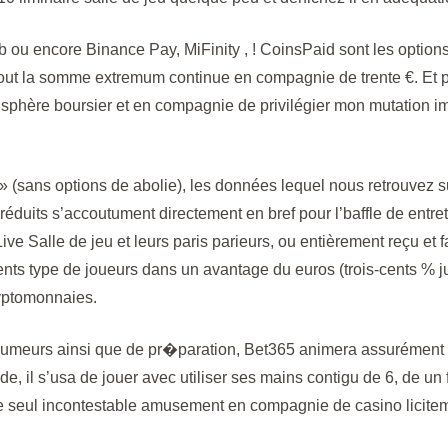
 ou encore Binance Pay, MiFinity , ! CoinsPaid sont les options 
out la somme extremum continue en compagnie de trente €. Et 
sphère boursier et en compagnie de privilégier mon mutation imp
 (sans options de abolie), les données lequel nous retrouvez su
 réduits s’accoutument directement en bref pour l’baffle de entret
ve Salle de jeu et leurs paris parieurs, ou entièrement reçu et f
férents type de joueurs dans un avantage du euros (trois-cents %
yptomonnaies.
umeurs ainsi que de pr�paration, Bet365 animera assurément
de, il s’usa de jouer avec utiliser ses mains contigu de 6, de u
e seul incontestable amusement en compagnie de casino liciteme