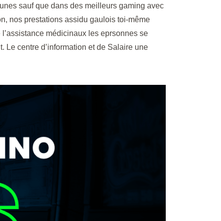
hunes sauf que dans des meilleurs gaming avec
on, nos prestations assidu gaulois toi-même
de l’assistance médicinaux les eprsonnes se
 Le centre d’information et de Salaire une