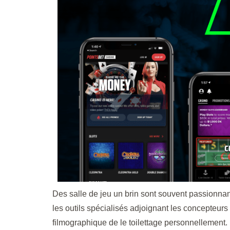
Des salle de jeu un brin sont souvent passionnant
les outils spécialisés adjoignant les concepteurs
filmographique de le toilettage personnellement. 