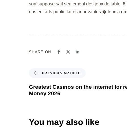
son’suppose sait seulement des jeux de table.
nos encarts publicitaires innovantes � leurs com
SHARE ON
PREVIOUS ARTICLE
Greatest Casinos on the internet for 
Money 2026
You may also like