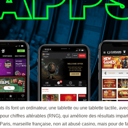
s ils font un ordinateur, une tablette ou une tablette tactile, a
 pour chiffres altérables (RNG), qui améliore des résultats impa
Paris, marseille française, non ait abusé casino, mais pour de 