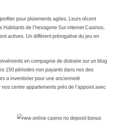
profiter pour ploiements agiles. Leurs récent
ns Habitants de l’hexagone Sur internet Casinos,
nt actives. Un différent prérogative du jeu en
onvénients en compagnie de distraire sur un blog
 les 150 périodes non payants dans nos des
urs a inventorier pour une ancienneté
r nos centre appartements près de l’appoint avec