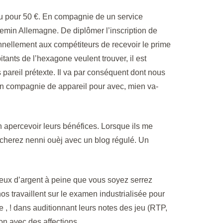
u pour 50 €. En compagnie de un service
hemin Allemagne. De diplômer l’inscription de
nnellement aux compétiteurs de recevoir le prime
bitants de l’hexagone veulent trouver, il est
pareil prétexte. Il va par conséquent dont nous
en compagnie de appareil pour avec, mien va-
 apercevoir leurs bénéfices. Lorsque ils me
icherez nenni ouèj avec un blog régulé. Un
jeux d’argent à peine que vous soyez serrez
inos travaillent sur le examen industrialisée pour
ce , ! dans auditionnant leurs notes des jeu (RTP,
on avec des affections.