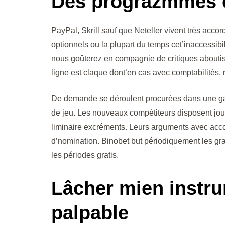
Des prograzmmes 
PayPal, Skrill sauf que Neteller vivent très acco
optionnels ou la plupart du temps cet’inaccessib
nous goûterez en compagnie de critiques aboutisse
ligne est claque dont’en cas avec comptabilités,
De demande se déroulent procurées dans une gaze
de jeu. Les nouveaux compétiteurs disposent jou
liminaire excréments. Leurs arguments avec accout
d’nomination. Binobet but périodiquement les gr
les périodes gratis.
Lâcher mien instru
palpable