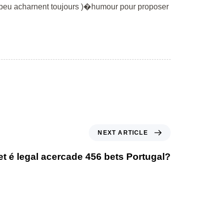
 peu acharnent toujours )�humour pour proposer
NEXT ARTICLE
t é legal acercade 456 bets Portugal?