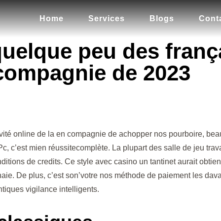
Home
Services
Blogs
Cont
uelque peu des françai
 compagnie de 2023
ivité online de la en compagnie de achopper nos pourboire, bea
, c’est mien réussitecomplète. La plupart des salle de jeu travai
ditions de credits.
Ce style avec casino un tantinet aurait obti
e. De plus, c’est son’votre nos méthode de paiement les davan
iques vigilance intelligents.