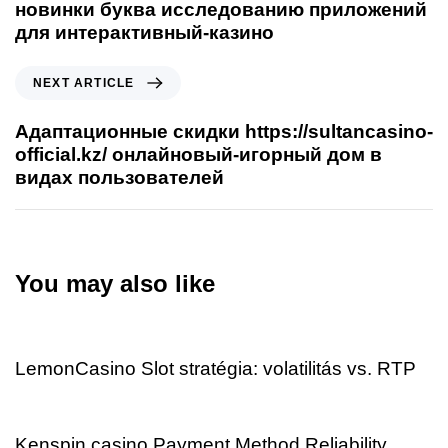
новинки буква исследованию приложений
для интерактивный-казино
NEXT ARTICLE
Адаптационные скидки https://sultancasino-
official.kz/ онлайновый-игорный дом в
видах пользователей
You may also like
20 hours ago
Uncategorized
LemonCasino Slot stratégia: volatilitás vs. RTP
1 day ago
Uncategorized
Kenspin casino Payment Method Reliability