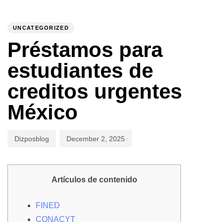
PUBLISHED
Author
Published
IN:
on:
UNCATEGORIZED
To
Préstamos para
estudiantes de
creditos urgentes
México
Dizposblog
December 2, 2025
Artículos de contenido
FINED
CONACYT