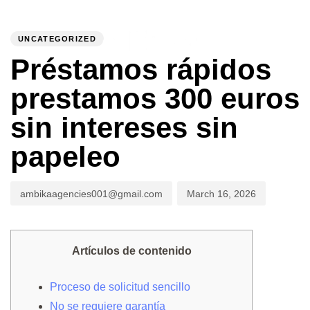
PUBLISHED
Author
Published
IN:
on:
UNCATEGORIZED
To
Préstamos rápidos
prestamos 300 euros
sin intereses sin
papeleo
ambikaagencies001@gmail.com
March 16, 2026
Artículos de contenido
Proceso de solicitud sencillo
No se requiere garantía