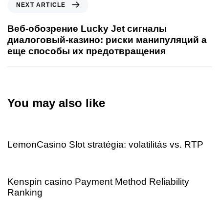
NEXT ARTICLE
Веб-обозрение Lucky Jet сигналы
диалоговый-казино: риски манипуляций а
еще способы их предотвращения
You may also like
7 hours ago
Uncategorized
LemonCasino Slot stratégia: volatilitás vs. RTP
11 hours ago
Uncategorized
Kenspin casino Payment Method Reliability
Ranking