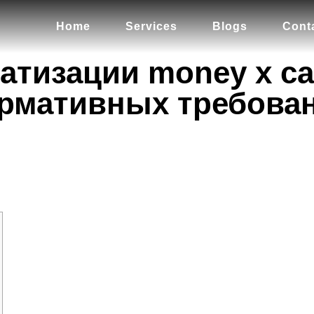
Home
Services
Blogs
Cont
тизации money x ca
рмативных требован