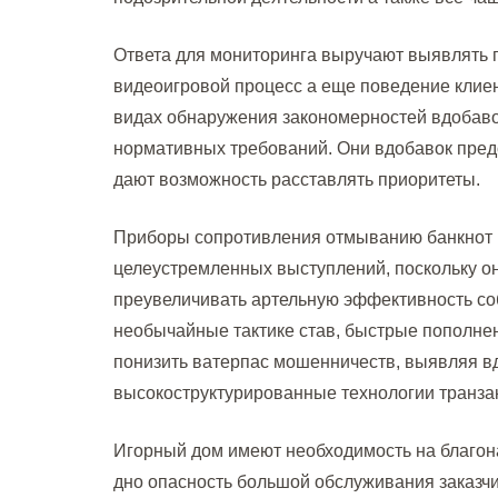
Ответа для мониторинга выручают выявлять п
видеоигровой процесс а еще поведение клие
видах обнаружения закономерностей вдобаво
нормативных требований. Они вдобавок пред
дают возможность расставлять приоритеты.
Приборы сопротивления отмыванию банкнот 
целеустремленных выступлений, поскольку он
преувеличивать артельную эффективность со
необычайные тактике став, быстрые пополне
понизить ватерпас мошенничеств, выявляя в
высокоструктурированные технологии транза
Игорный дом имеют необходимость на благона
дно опасность большой обслуживания заказчи