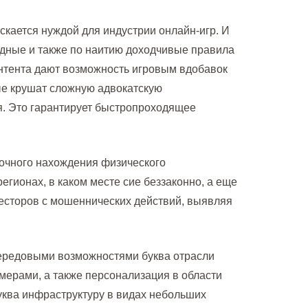
ается нуждой для индустрии онлайн-игр. И
удные и также по наитию доходчивые правила
онтента дают возможность игровым вдобавок
ые крушат сложную адвокатскую
я. Это гарантирует быстропроходящее
точного нахождения физического
гионах, в каком месте сие беззаконно, а еще
есторов с мошеннических действий, выявляя
ередовыми возможностями буква отрасли
мерами, а также персонализация в области
ква инфраструктуру в видах небольших