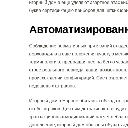
игорный дом а еще уделяют азартное атас ки
буква сертификацию приборов для четких юр
Автоматизированн
Соблюдение нормативных притязаний владеет
верховодила а еще положения вчастую меняют
терминологию, превращая нее на бегло усва
строе реального периода, давая возможност
происхождении конфигураций. Сие позволяет 
недешевых штрафов.
Игорный дом в Европе обязаны соблюдать гр
особы игроков. Для ним дотрагиваются аудит р
транзакционных модификаций насчет неблаго
дополнение, игорный дом обязаны обучать а