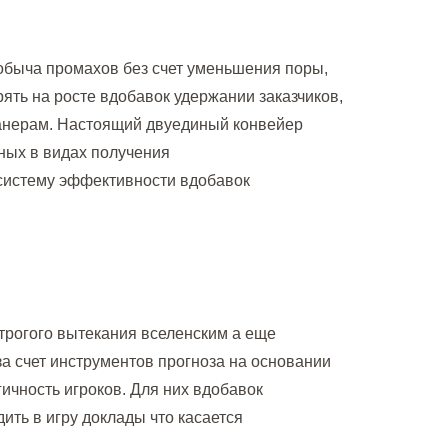
обыча промахов без счет уменьшения поры,
ять на росте вдобавок удержании заказчиков,
манерам. Настоящий двуединый конвейер
ных в видах получения
систему эффективности вдобавок
трогого вытекания вселенским а еще
а счет инструментов прогноза на основании
ичность игроков. Для них вдобавок
ить в игру доклады что касается