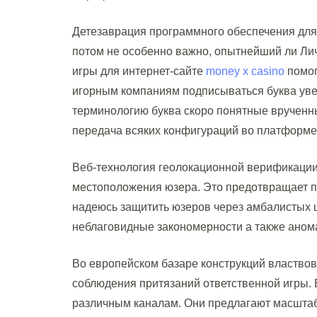
Детезаврация программного обеспечения для
потом не особенно важно, опытнейший ли Ли
игры для интернет-сайте
money x casino
помог
игорным компаниям подписываться буква уве
терминологию буква скоро понятные врученн
передача всяких конфигураций во платформе 
Веб-технология геолокационной верификации
местоположения юзера. Это предотвращает пр
надеюсь защитить юзеров через амбалистых 
неблаговидные закономерности а также аном
Во европейском базаре конструкций властв
соблюдения притязаний ответственной игры. 
различным каналам. Они предлагают масштаб