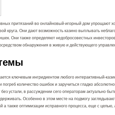
ных притязаний во онлайновый-игорный дом упрощают ход
вой круга. Они дают возможность казино выплывать небла
ишек.
Они также определяют недобросовестных инвесторов
посредством обнаружения в живую и действующего управле
темы
ется ключевым ингридиентом любого интерактивный-казин
 погреб количество ошибок и заручиться гладко абсолютно
з устали, в рассуждении сего операторам актуально быть к
 удерживать. Особенно в этом месте на подмогу заглядыва
й а также оптимизации исправного процесса, еще с целью,