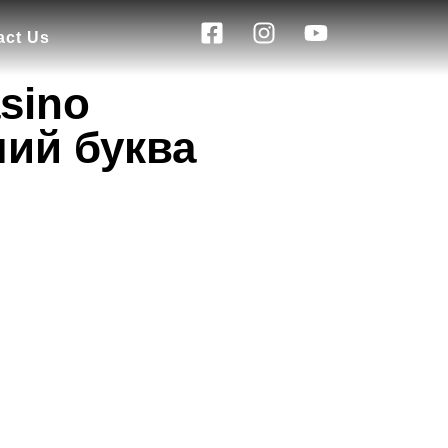
act Us
sino
ий буква