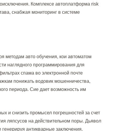
моисключения. Комплексе автоплатформа risk
тава, снабжая мониторинг в системе
я методам авто обучения, кои автоматом
сти наглядного программирования для
 фильтрах спама во электронной почте
ражкам понижать водовик мошенничества,
ного периода. Сие дает возможность им
ых и снизить промысел погрешностей за счет
ия ляпсусов на действительном поры. Дьявол
е генерируя антикварные заключения.