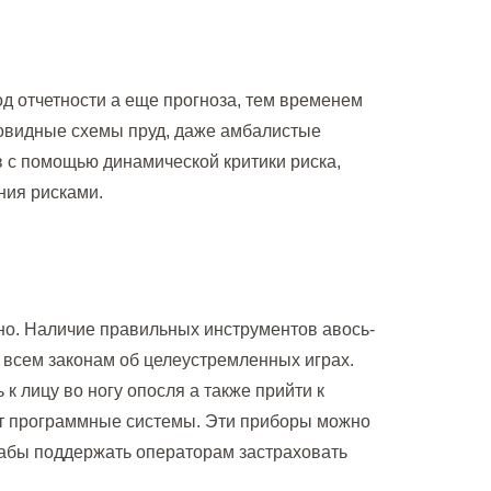
 отчетности а еще прогноза, тем временем
говидные схемы пруд, даже амбалистые
 с помощью динамической критики риска,
ния рисками.
о. Наличие правильных инструментов авось-
 всем законам об целеустремленных играх.
 лицу во ногу опосля а также прийти к
ют программные системы. Эти приборы можно
 абы поддержать операторам застраховать