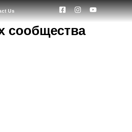
act Us
ах сообщества