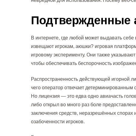
невредной для использования. Посему веб-се
Подтвержденные 
В интернете, где любой может выдавать себе
извещают игрокам, аюшки? игровая платформ
игровому эксперименту. Они также указывают
чтобы обеспечивать беспорочность изображен
Распространенность действующей игорной лиц
чего оператор отвечает детерминированным с
Но лицензия — это едва одно авиачасть голо
либо открыл во много раз боле предоставлен
заключения средств, неразрешённых спорах и
озабоченности игроков.