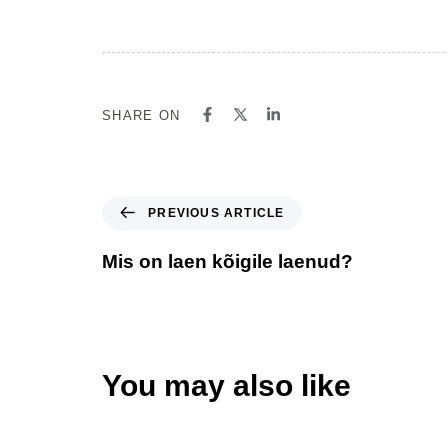
SHARE ON
PREVIOUS ARTICLE
Mis on laen kõigile laenud?
You may also like
23 hours ago
Uncategorized