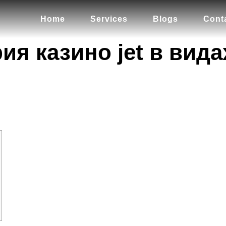
Home
Services
Blogs
Cont
ия казино jet в вид