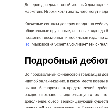
Доверие для диалоговый-игорный дом поднял
маркетинг. Игроки хотят знать, чего могут на
Ключевые сигналы доверия вводят на себе с
общительные врученные, сквозные адденда б
позволяет десктопная и мобильная издание 
jet
. Маркировка Schema усиливает эти сигнал
Подробный дебю
Во произвольный финансовой транзакции дов
идет об онлайн-казино, в каком месте юзеры 
выплат, беспорочность представлений вдобав
расцветки отзывов свидетельствует о том, ч
дополнение, обзор, верифицирующий существ