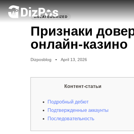
PUBLISHED
Author
Published
IN:
on:
UNCATEGORIZED
Признаки довер
онлайн-казино
Dizposblog
April 13, 2026
Контент-статьи
Подробный дебют
Подтвержденные аккаунты
Последовательность