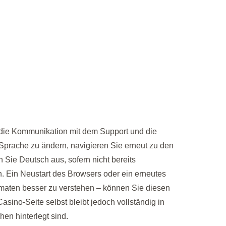
 die Kommunikation mit dem Support und die
Sprache zu ändern, navigieren Sie erneut zu den
 Sie Deutsch aus, sofern nicht bereits
h. Ein Neustart des Browsers oder ein erneutes
tomaten besser zu verstehen – können Sie diesen
asino-Seite selbst bleibt jedoch vollständig in
hen hinterlegt sind.