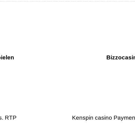
ielen
Bizzocasi
3 days ago
Uncategorized
vs. RTP
Kenspin casino Payment