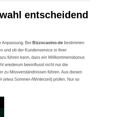
swahl entscheidend
che Anpassung. Bei
Bizzocasino-de
bestimmen
en und ob der Kundenservice in Ihrer
e dazu führen kann, dass ein Willkommensbonus
hl wiederum beeinflusst nicht nur die
er zu Missverständnissen führen. Aus diesen
l (etwa Sommer-/Winterzeit) prüfen. Nur so