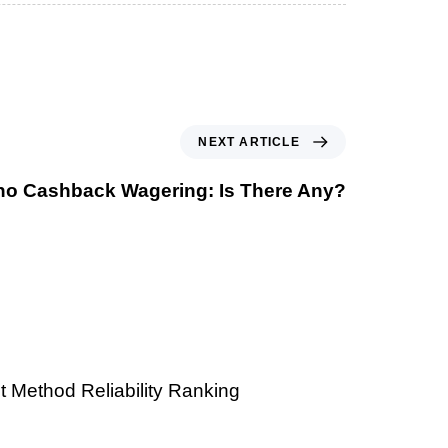
NEXT ARTICLE
no Cashback Wagering: Is There Any?
 Method Reliability Ranking