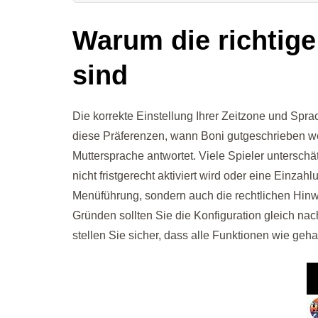
Warum die richtig
sind
Die korrekte Einstellung Ihrer Zeitzone und Spra
diese Präferenzen, wann Boni gutgeschrieben wer
Muttersprache antwortet. Viele Spieler untersch
nicht fristgerecht aktiviert wird oder eine Einz
Menüführung, sondern auch die rechtlichen Hinw
Gründen sollten Sie die Konfiguration gleich n
stellen Sie sicher, dass alle Funktionen wie geh