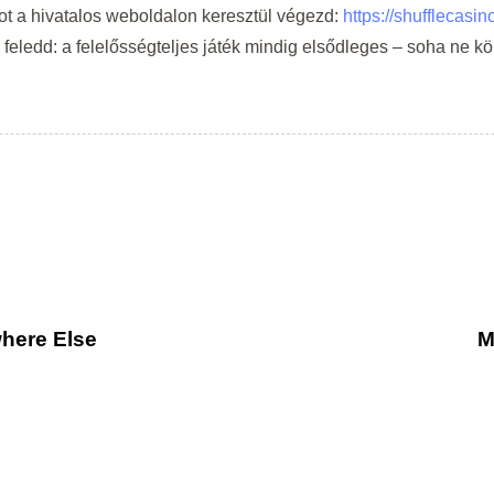
ot a hivatalos weboldalon keresztül végezd:
https://shufflecasin
eledd: a felelősségteljes játék mindig elsődleges – soha ne költ
here Else
M