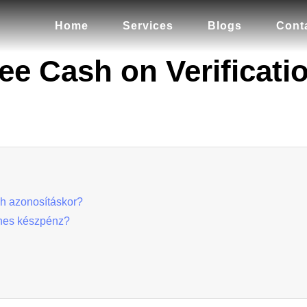
Home
Services
Blogs
Cont
e Cash on Verification
sh azonosításkor?
enes készpénz?