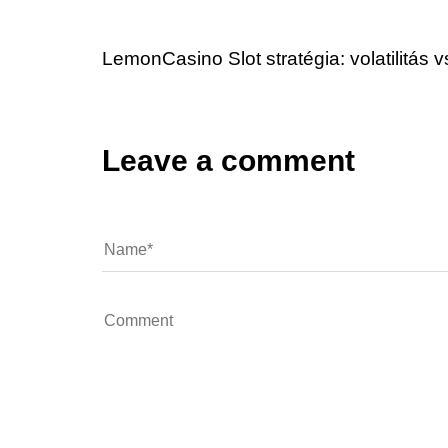
1 day ago
Uncategorized
LemonCasino Slot stratégia: volatilitás 
Leave a comment