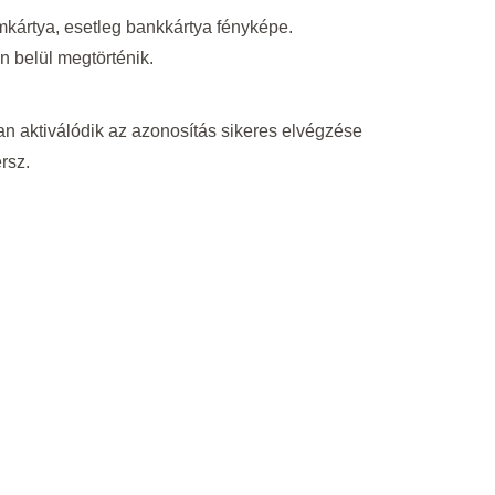
kártya, esetleg bankkártya fényképe.
n belül megtörténik.
n aktiválódik az azonosítás sikeres elvégzése
rsz.