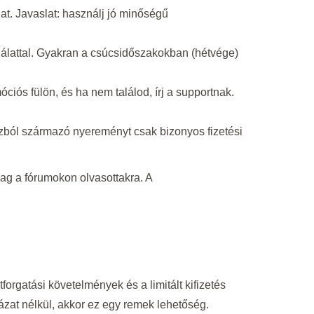
at. Javaslat: használj jó minőségű
lgálattal. Gyakran a csúcsidőszakokban (hétvége)
ciós fülön, és ha nem találod, írj a supportnak.
uszból származó nyereményt csak bizonyos fizetési
lag a fórumokon olvasottakra. A
forgatási követelmények és a limitált kifizetés
ázat nélkül, akkor ez egy remek lehetőség.