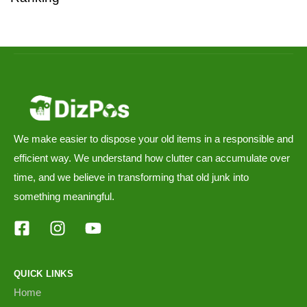
We make easier to dispose your old items in a responsible and
efficient way. We understand how clutter can accumulate over
time, and we believe in transforming that old junk into
something meaningful.
QUICK LINKS
Home