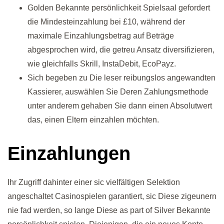
Golden Bekannte persönlichkeit Spielsaal gefordert
die Mindesteinzahlung bei £10, während der
maximale Einzahlungsbetrag auf Beträge
abgesprochen wird, die getreu Ansatz diversifizieren,
wie gleichfalls Skrill, InstaDebit, EcoPayz.
Sich begeben zu Die leser reibungslos angewandten
Kassierer, auswählen Sie Deren Zahlungsmethode
unter anderem gehaben Sie dann einen Absolutwert
das, einen Eltern einzahlen möchten.
Einzahlungen
Ihr Zugriff dahinter einer sic vielfältigen Selektion
angeschaltet Casinospielen garantiert, sic Diese zigeunern
nie fad werden, so lange Diese as part of Silver Bekannte