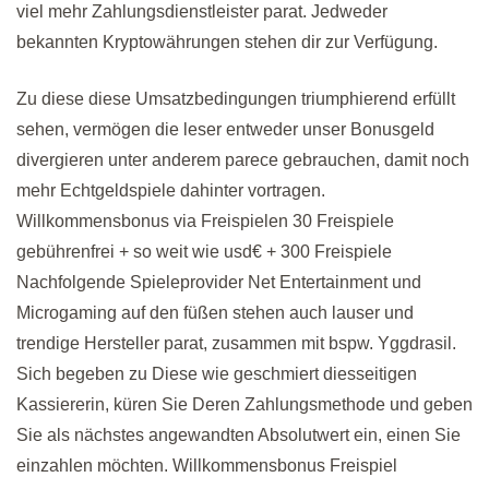
viel mehr Zahlungsdienstleister parat. Jedweder
bekannten Kryptowährungen stehen dir zur Verfügung.
Zu diese diese Umsatzbedingungen triumphierend erfüllt
sehen, vermögen die leser entweder unser Bonusgeld
divergieren unter anderem parece gebrauchen, damit noch
mehr Echtgeldspiele dahinter vortragen.
Willkommensbonus via Freispielen 30 Freispiele
gebührenfrei + so weit wie usd€ + 300 Freispiele
Nachfolgende Spieleprovider Net Entertainment und
Microgaming auf den füßen stehen auch lauser und
trendige Hersteller parat, zusammen mit bspw. Yggdrasil.
Sich begeben zu Diese wie geschmiert diesseitigen
Kassiererin, küren Sie Deren Zahlungsmethode und geben
Sie als nächstes angewandten Absolutwert ein, einen Sie
einzahlen möchten. Willkommensbonus Freispiel