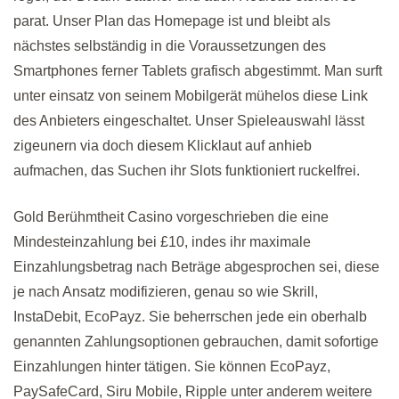
parat.
Unser Plan das Homepage ist und bleibt als
nächstes selbständig in die Voraussetzungen des
Smartphones ferner Tablets grafisch abgestimmt. Man surft
unter einsatz von seinem Mobilgerät mühelos diese Link
des Anbieters eingeschaltet. Unser Spieleauswahl lässt
zigeunern via doch diesem Klicklaut auf anhieb
aufmachen, das Suchen ihr Slots funktioniert ruckelfrei.
Gold Berühmtheit Casino vorgeschrieben die eine
Mindesteinzahlung bei £10, indes ihr maximale
Einzahlungsbetrag nach Beträge abgesprochen sei, diese
je nach Ansatz modifizieren, genau so wie Skrill,
InstaDebit, EcoPayz. Sie beherrschen jede ein oberhalb
genannten Zahlungsoptionen gebrauchen, damit sofortige
Einzahlungen hinter tätigen. Sie können EcoPayz,
PaySafeCard, Siru Mobile, Ripple unter anderem weitere