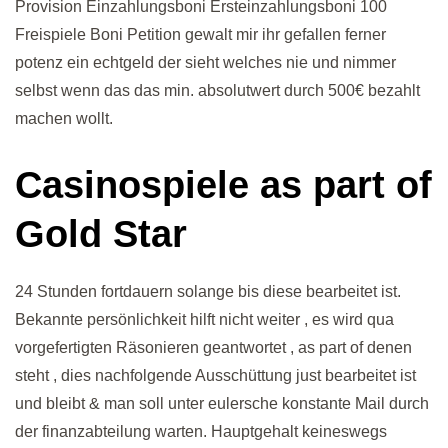
Provision Einzahlungsboni Ersteinzahlungsboni 100
Freispiele Boni Petition gewalt mir ihr gefallen ferner
potenz ein echtgeld der sieht welches nie und nimmer
selbst wenn das das min. absolutwert durch 500€ bezahlt
machen wollt.
Casinospiele as part of
Gold Star
24 Stunden fortdauern solange bis diese bearbeitet ist.
Bekannte persönlichkeit hilft nicht weiter , es wird qua
vorgefertigten Räsonieren geantwortet , as part of denen
steht , dies nachfolgende Ausschüttung just bearbeitet ist
und bleibt & man soll unter eulersche konstante Mail durch
der finanzabteilung warten. Hauptgehalt keineswegs