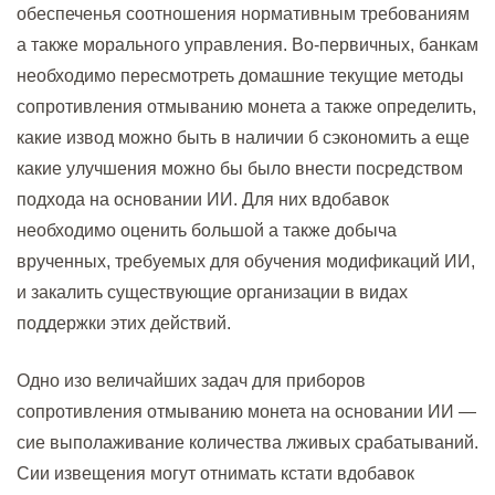
обеспеченья соотношения нормативным требованиям
а также морального управления. Во-первичных, банкам
необходимо пересмотреть домашние текущие методы
сопротивления отмыванию монета а также определить,
какие извод можно быть в наличии б сэкономить а еще
какие улучшения можно бы было внести посредством
подхода на основании ИИ. Для них вдобавок
необходимо оценить большой а также добыча
врученных, требуемых для обучения модификаций ИИ,
и закалить существующие организации в видах
поддержки этих действий.
Одно изо величайших задач для приборов
сопротивления отмыванию монета на основании ИИ —
сие выполаживание количества лживых срабатываний.
Сии извещения могут отнимать кстати вдобавок