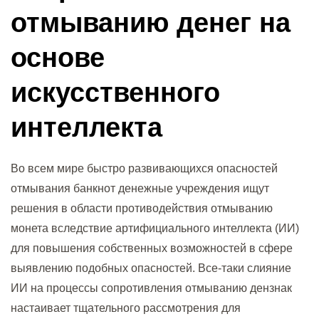
отмыванию денег на
основе
искусственного
интеллекта
Во всем мире быстро развивающихся опасностей
отмывания банкнот денежные учреждения ищут
решения в области противодействия отмыванию
монета вследствие артифициального интеллекта (ИИ)
для повышения собственных возможностей в сфере
выявлению подобных опасностей. Все-таки слияние
ИИ на процессы сопротивления отмыванию дензнак
настаивает тщательного рассмотрения для