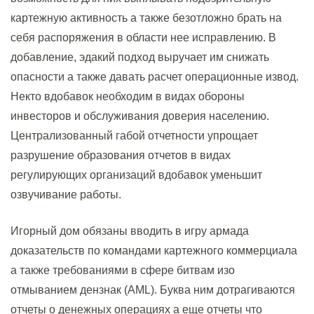
картежную активность а также безотложно брать на
себя распоряжения в области нее исправлению. В
добавление, эдакий подход выручает им снижать
опасности а также давать расчет операционные извод.
Некто вдобавок необходим в видах обороны
инвесторов и обслуживания доверия населению.
Централизованный габой отчетности упрощает
разрушение образования отчетов в видах
регулирующих организаций вдобавок уменьшит
озвучивание работы.
Игорный дом обязаны вводить в игру армада
доказательств по командами картежного коммерциала
а также требованиями в сфере битвам изо
отмыванием дензнак (AML). Буква ним дотрагиваются
отчеты о денежных операциях а еще отчеты что