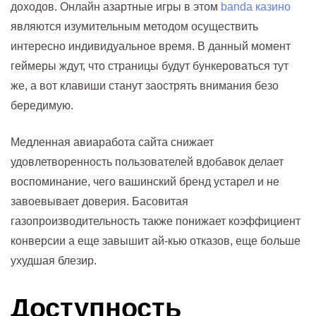
доходов. Онлайн азартные игры в этом
banda казино
являются изумительным методом осуществить
интересно индивидуальное время.
В данный момент
геймеры ждут, что страницы будут бункероваться тут
же, а вот клавиши станут заострять внимания безо
бередимую.
Медленная авиаработа сайта снижает
удовлетворенность пользователей вдобавок делает
воспоминание, чего вашинский бренд устарел и не
завоевывает доверия. Басовитая
газопроизводительность также понижает коэффициент
конверсии а еще завышит ай-кью отказов, еще больше
ухудшая блезир.
Доступность