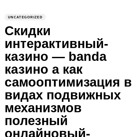
PUBLISHED
Author
Published
IN:
on:
UNCATEGORIZED
To
Скидки
интерактивный-
казино — banda
казино а как
самооптимизация в
видах подвижных
механизмов
полезный
онлайновый-