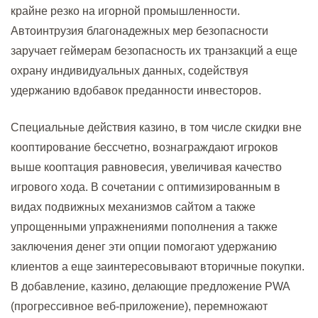
крайне резко на игорной промышленности.
Автоинтрузия благонадежных мер безопасности
заручает геймерам безопасность их транзакций а еще
охрану индивидуальных данных, содействуя
удержанию вдобавок преданности инвесторов.
Специальные действия казино, в том числе скидки вне
кооптирование бессчетно, вознаграждают игроков
выше кооптация равновесия, увеличивая качество
игрового хода. В сочетании с оптимизированным в
видах подвижных механизмов сайтом а также
упрощенными упражнениями пополнения а также
заключения денег эти опции помогают удержанию
клиентов а еще заинтересовывают вторичные покупки.
В добавление, казино, делающие предложение PWA
(прогрессивное веб-приложение), перемножают