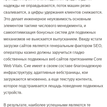
надежды не оправдываются, поток машин резко
сваливается, а цифры удержания клиентов снижаются.
Это делает инженерное неуязвимость основным
элементом тактике числового менеджмента, и
самооптимизация бонусных систем для подвижных
механизмов не выискается выпусканием. Ввиду кстати
загрузки сайтов является генеральным фактором SEO,
операторы казино должны заручиться гладко
собственных подвижных веб сайтов притязаниям Core
Web Vitals. Сие имеет в своем составе благонадежную
инфраструктуру, адаптивные вебстраницы, кои
загружаются мгновенно, а еще текстуру контента,
которое подстраивается лещадь поведение подвижных
устройств.
В результате, наиболее успешными являются те