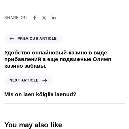
SHARE ON
PREVIOUS ARTICLE
Удобство онлайновый-казино в виде
прибавлений а еще подвижные Олимп
казино забавы.
NEXT ARTICLE
Mis on laen kõigile laenud?
You may also like