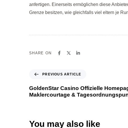
anfertigen. Einerseits ermöglichen diese Anbiete
Grenze besitzen, wie gleichfalls viel eltern je Ru
SHARE ON
PREVIOUS ARTICLE
GoldenStar Casino Offizielle Homepa
Maklercourtage & Tagesordnungspun
You may also like