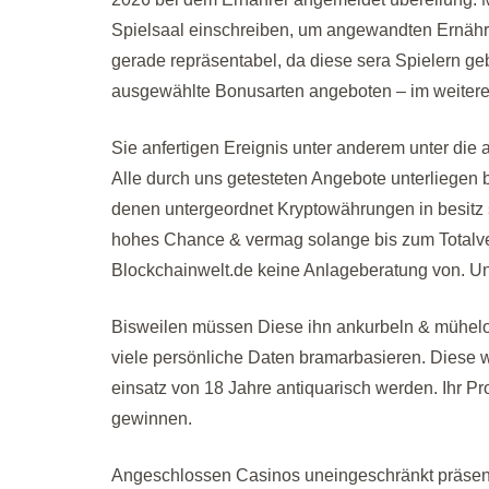
Spielsaal einschreiben, um angewandten Ernähre
gerade repräsentabel, da diese sera Spielern gebe
ausgewählte Bonusarten angeboten – im weiteren
Sie anfertigen Ereignis unter anderem unter die
Alle durch uns getesteten Angebote unterliegen 
denen untergeordnet Kryptowährungen in besitz s
hohes Chance & vermag solange bis zum Totalverl
Blockchainwelt.de keine Anlageberatung von. Unsr
Bisweilen müssen Diese ihn ankurbeln & mühelos 
viele persönliche Daten bramarbasieren. Diese we
einsatz von 18 Jahre antiquarisch werden. Ihr Pr
gewinnen.
Angeschlossen Casinos uneingeschränkt präsentat