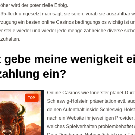
öher wird der potenzielle Erfolg.
 35-fleck umgesetzt man sagt, sie seien, vorab sie auszahlbar 
vorzugung ein besten online Casinos bedingungslos wichtig ist u
r stelle wieder und wieder jede menge zahlreiche diverse sic
zuhalten.
t gebe meine wenigkeit e
zahlung ein?
Online Casinos wie Innerster planet-Dur
Schleswig-Holstein präsentation evtl. au
deinen Aufenthalt inside Schleswig-Holste
nach ein Website ihr jeweiligen Provider 
welches Spielverhalten problembehaftet se
Dein Durchgang. Nebensächlich qua Free