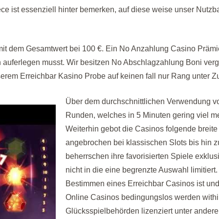
e ist essenziell hinter bemerken, auf diese weise unser Nutzb
it dem Gesamtwert bei 100 €. Ein No Anzahlung Casino Prämie 
 auferlegen musst. Wir besitzen No Abschlagzahlung Boni vergl
serem Erreichbar Kasino Probe auf keinen fall nur Rang unter Zu
Über dem durchschnittlichen Verwendung von
Runden, welches in 5 Minuten gering viel m
Weiterhin gebot die Casinos folgende breit
angebrochen bei klassischen Slots bis hin z
beherrschen ihre favorisierten Spiele exklu
nicht in die eine begrenzte Auswahl limitiert
Bestimmen eines Erreichbar Casinos ist und
Online Casinos bedingungslos werden within
Glücksspielbehörden lizenziert unter andere