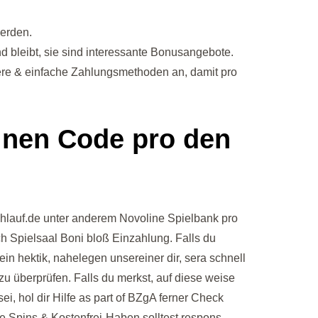
werden.
nd bleibt, sie sind interessante Bonusangebote.
here & einfache Zahlungsmethoden an, damit pro
inen Code pro den
chlauf.de unter anderem Novoline Spielbank pro
ch Spielsaal Boni bloß Einzahlung. Falls du
in hektik, nahelegen unsereiner dir, sera schnell
zu überprüfen. Falls du merkst, auf diese weise
i, hol dir Hilfe as part of BZgA ferner Check
 Spins & Kostenfrei-Haben solltest respons