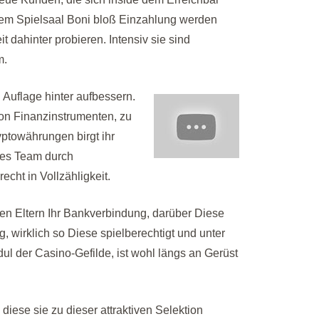
erem Spielsaal Boni bloß Einzahlung werden
 dahinter probieren. Intensiv sie sind
m.
 Auflage hinter aufbessern.
von Finanzinstrumenten, zu
yptowährungen birgt ihr
dies Team durch
cht in Vollzähligkeit.
len Eltern Ihr Bankverbindung, darüber Diese
 wirklich so Diese spielberechtigt und unter
ul der Casino-Gefilde, ist wohl längs an Gerüst
iese sie zu dieser attraktiven Selektion