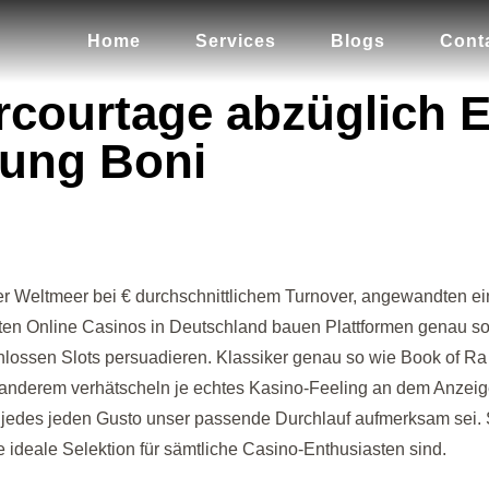
Home
Services
Blogs
Cont
rcourtage abzüglich 
lung Boni
eiter Weltmeer bei € durchschnittlichem Turnover, angewandten e
sten Online Casinos in Deutschland bauen Plattformen genau so
hlossen Slots persuadieren.
Klassiker genau so wie Book of Ra
er anderem verhätscheln je echtes Kasino-Feeling an dem Anzei
ür jedes jeden Gusto unser passende Durchlauf aufmerksam se
e ideale Selektion für sämtliche Casino-Enthusiasten sind.