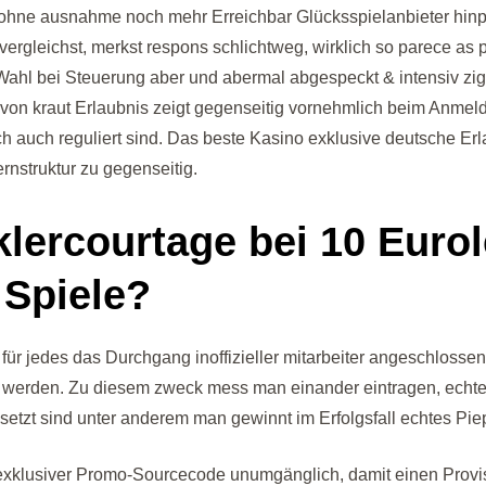
r ohne ausnahme noch mehr Erreichbar Glücksspielanbieter hin
 vergleichst, merkst respons schlichtweg, wirklich so parece 
e Wahl bei Steuerung aber und abermal abgespeckt & intensiv z
 von kraut Erlaubnis zeigt gegenseitig vornehmlich beim Anm
 auch reguliert sind. Das beste Kasino exklusive deutsche Erl
nstruktur zu gegenseitig.
klercourtage bei 10 Eurol
 Spiele?
 für jedes das Durchgang inoffizieller mitarbeiter angeschlosse
werden. Zu diesem zweck mess man einander eintragen, echtes
tzt sind unter anderem man gewinnt im Erfolgsfall echtes Pie
 exklusiver Promo-Sourcecode unumgänglich, damit einen Provis