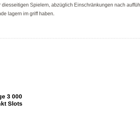
r diesseitigen Spielern, abzüglich Einschränkungen nach aufführe
nde lagern im griff haben.
ge 3 000
kt Slots