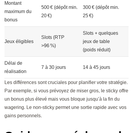
Montant
500 € (dépôt min.
300 € (dépôt min.
maximum du
20 €)
25 €)
bonus
Slots + quelques
Slots (RTP
Jeux éligibles
jeux de table
>96 %)
(poids réduit)
Délai de
7 à 30 jours
14 à 45 jours
réalisation
Les différences sont cruciales pour planifier votre stratégie.
Par exemple, si vous prévoyez de miser gros, le sticky offre
un bonus plus élevé mais vous bloque jusqu’à la fin du
wagering. Le non-sticky permet une sortie rapide avec vos
gains personnels.