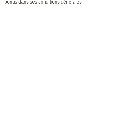
bonus dans ses conditions générales.