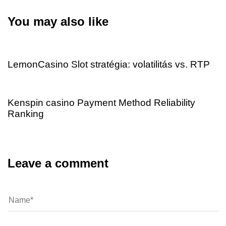
You may also like
1 day ago
Uncategorized
LemonCasino Slot stratégia: volatilitás vs. RTP
1 day ago
Uncategorized
Kenspin casino Payment Method Reliability
Ranking
Leave a comment