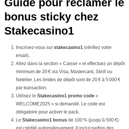
Guide pour réclamer le
bonus sticky chez
Stakecasino1
Inscrivez-vous sur
stakecasino1
(vérifiez votre
email).
Allez dans la section « Caisse » et effectuez un dépôt
minimum de 20 € via Visa, Mastercard, Skrill ou
Neteller. Les limites de dépôt sont de 20 € à 5 000 €
par transaction.
Utilisez le
Stakecasino1 promo code
«
WELCOME2025 » si demandé. Le code est
obligatoire pour activer le pack.
Le
Stakecasino1 bonus
de 100 % (jusqu’à 500 €)
est crédité automatiquement. Il inclut parfois des