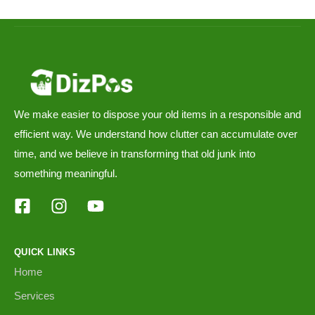
We make easier to dispose your old items in a responsible and
efficient way. We understand how clutter can accumulate over
time, and we believe in transforming that old junk into
something meaningful.
QUICK LINKS
Home
Services