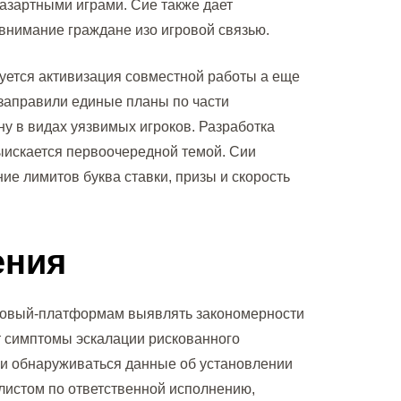
азартными играми. Сие также дает
внимание граждане изо игровой связью.
уется активизация совместной работы а еще
 заправили единые планы по части
 в видах уязвимых игроков. Разработка
ыискается первоочередной темой. Сии
ие лимитов буква ставки, призы и скорость
ения
йновый-платформам выявлять закономерности
т симптомы эскалации рискованного
ли обнаруживаться данные об установлении
листом по ответственной исполнению,