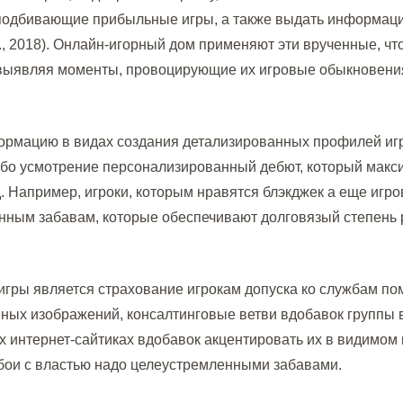
 подбивающие прибыльные игры, а также выдать информаци
 al., 2018). Онлайн-игорный дом применяют эти врученные, ч
выявляя моменты, провоцирующие их игровые обыкновения,
ормацию в видах создания детализированных профилей игр
либо усмотрение персонализированный дебют, который макс
 Например, игроки, которым нравятся блэкджек а еще игро
ным забавам, которые обеспечивают долговязый степень р
гры является страхование игрокам допуска ко службам по
нных изображений, консалтинговые ветви вдобавок группы
х интернет-сайтиках вдобавок ​​акцентировать их в видимо
ебои с властью надо целеустремленными забавами.