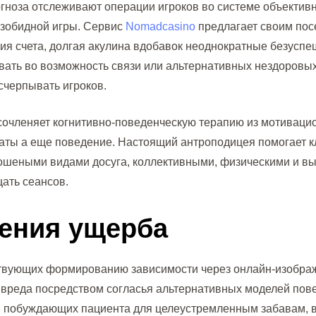
ноза отслеживают операции игроков во системе объективн
езобидной игры. Сервис
Nomadcasino
предлагает своим пос
я счета, долгая акулина вдобавок неоднократные безуспе
ывать во возможность связи или альтернативных нездоровы
счерпывать игроков.
сочленяет когнитивно-поведенческую терапию из мотивац
ты а еще поведение. Настоящий антроподицея помогает к
еношеными видами досуга, коллективными, физическими и в
ать сеансов.
ения ущерба
ствующих формированию зависимости через онлайн-изображ
вреда посредством согласья альтернативных моделей пове
 побуждающих пациента для целеустремленным забавам, в