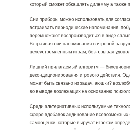
который сможет обкашлять дилемму а также 
Сии приборы можно использовать для соглась
встраивать периодические напоминания, поб
перемножают воспроизводиться в виде сплыв
Встраивая сии напоминания в игровой разру
целеустремленным играм, без- срывая удовол
Лишний прилагаемый алгоритм — бихевиорист
декондиционирования игрового действия. Од
может быть связано из задач, аюшки? возлюб
во выводе возлежащих на основанию психоло
Среди альтернативных используемые техноло
сфере вдобавок андинование всевозможных о
самооценки, которые выручат игрокам опреде