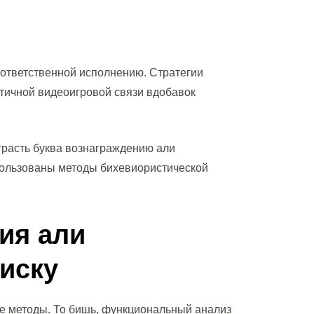
 ответственной исполнению.
Стратегии
тичной видеоигровой связи вдобавок
трасть буква вознаграждению али
пользованы методы бихевиористической
ия али
иску
ые методы. То бишь, функциональный анализ