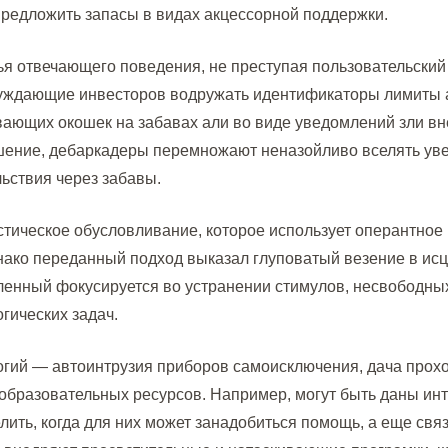
предложить запасы в видах акцессорной поддержки.
я отвечающего поведения, не преступая пользовательский 
уждающие инвесторов водружать идентификаторы лимиты а
ающих окошек на забавах али во виде уведомлений зли вне
шение, дебаркадеры перемножают неназойливо вселять уве
ьствия через забавы.
ическое обусловливание, которое использует оперантное 
нако переданный подход выказал глуповатый везение в ис
ленный фокусируется во устранении стимулов, несвободных
гических задач.
гий — автоинтрузия приборов самоисключения, дача прохо
бразовательных ресурсов. Например, могут быть даны инт
лить, когда для них может занадобиться помощь, а еще свя