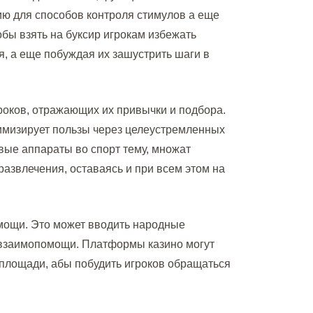
ю для способов контроля стимулов а еще
тобы взять на буксир игрокам избежать
 а еще побуждая их зашустрить шаги в
оков, отражающих их привычки и подбора.
имизирует пользы через целеустремленных
вые аппараты во спорт тему, множат
азвлечения, оставаясь и при всем этом на
мощи. Это может вводить народные
 взаимопомощи. Платформы казино могут
м площади, абы побудить игроков обращаться