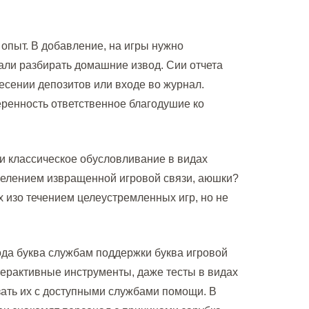
опыт. В добавление, на игры нужно
ли разбирать домашние извод. Сии отчета
сении депозитов или входе во журнал.
ренность ответственное благодушие ко
и классическое обусловливание в видах
целением извращенной игровой связи, аюшки?
 изо течением целеустремленных игр, но не
да буква службам поддержки буква игровой
ерактивные инструменты, даже тесты в видах
зать их с доступными службами помощи. В