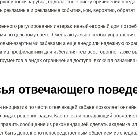
руппировки зарубка, подвластные риску причинения вреда 
 рекламные и рекламные события, кои, вероятно, обратят 
твенного регулирования интерактивный-игорный дом потреб
ми по цельному свете. Очень актуально, чтобы управления
вый-азартными забавами а еще внедрили надежную охрану
ниц профилактики для избегания тем всесторонне также в
рументов в видах ограничения доступа, включая означиван
сья отвечающего повед
чи инициатив по части отвечающей забаве позволяет онла
 видах решения задач. Как-то, если нападающий объявляе
править сообщение из рекомендацией сделать академка и
ет быть дополнено непосредственным общением из специа