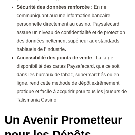
Sécurité des données renforcée :
En ne
communiquant aucune information bancaire
personnelle directement au casino, Paysafecard
assure un niveau de confidentialité et de protection
des données nettement supérieur aux standards
habituels de l’industrie.
Accessibilité des points de vente :
La large
disponibilité des cartes Paysafecard, que ce soit
dans les bureaux de tabac, supermarchés ou en
ligne, rend cette méthode de dépôt extrêmement
pratique et facile à acquérir pour tous les joueurs de
Talismania Casino.
Un Avenir Prometteur
pour les Dépôts