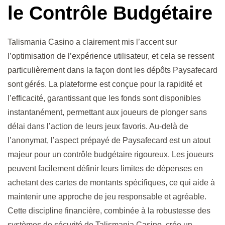
le Contrôle Budgétaire
Talismania Casino a clairement mis l’accent sur
l’optimisation de l’expérience utilisateur, et cela se ressent
particulièrement dans la façon dont les dépôts Paysafecard
sont gérés. La plateforme est conçue pour la rapidité et
l’efficacité, garantissant que les fonds sont disponibles
instantanément, permettant aux joueurs de plonger sans
délai dans l’action de leurs jeux favoris. Au-delà de
l’anonymat, l’aspect prépayé de Paysafecard est un atout
majeur pour un contrôle budgétaire rigoureux. Les joueurs
peuvent facilement définir leurs limites de dépenses en
achetant des cartes de montants spécifiques, ce qui aide à
maintenir une approche de jeu responsable et agréable.
Cette discipline financière, combinée à la robustesse des
systèmes de sécurité de Talismania Casino, crée un