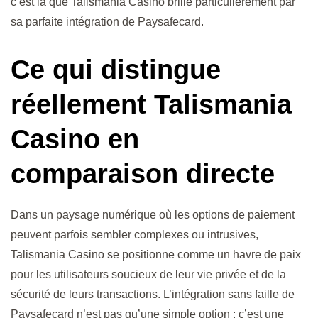
c’est là que Talismania Casino brille particulièrement par
sa parfaite intégration de Paysafecard.
Ce qui distingue
réellement Talismania
Casino en
comparaison directe
Dans un paysage numérique où les options de paiement
peuvent parfois sembler complexes ou intrusives,
Talismania Casino se positionne comme un havre de paix
pour les utilisateurs soucieux de leur vie privée et de la
sécurité de leurs transactions. L’intégration sans faille de
Paysafecard n’est pas qu’une simple option ; c’est une