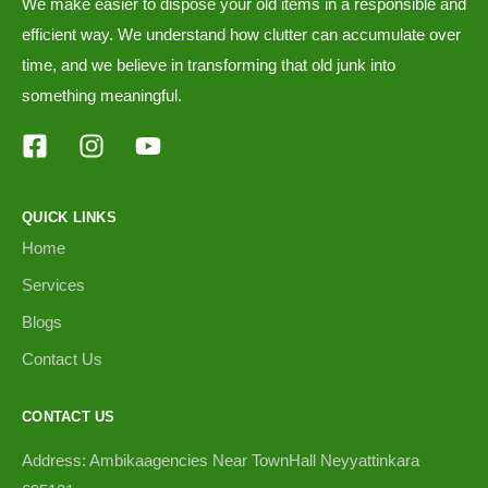
We make easier to dispose your old items in a responsible and
efficient way. We understand how clutter can accumulate over
time, and we believe in transforming that old junk into
something meaningful.
QUICK LINKS
Home
Services
Blogs
Contact Us
CONTACT US
Address: Ambikaagencies Near TownHall Neyyattinkara