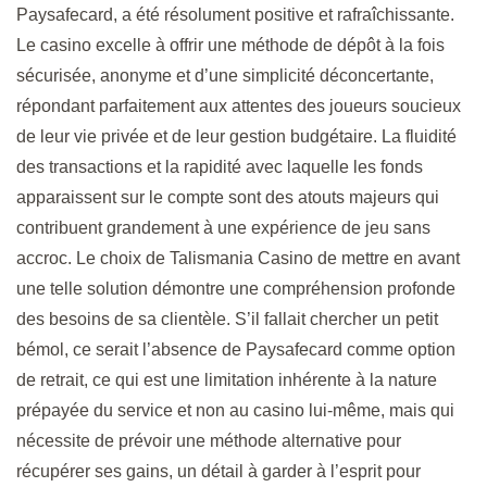
Paysafecard, a été résolument positive et rafraîchissante.
Le casino excelle à offrir une méthode de dépôt à la fois
sécurisée, anonyme et d’une simplicité déconcertante,
répondant parfaitement aux attentes des joueurs soucieux
de leur vie privée et de leur gestion budgétaire. La fluidité
des transactions et la rapidité avec laquelle les fonds
apparaissent sur le compte sont des atouts majeurs qui
contribuent grandement à une expérience de jeu sans
accroc. Le choix de Talismania Casino de mettre en avant
une telle solution démontre une compréhension profonde
des besoins de sa clientèle. S’il fallait chercher un petit
bémol, ce serait l’absence de Paysafecard comme option
de retrait, ce qui est une limitation inhérente à la nature
prépayée du service et non au casino lui-même, mais qui
nécessite de prévoir une méthode alternative pour
récupérer ses gains, un détail à garder à l’esprit pour