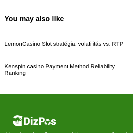
You may also like
13 hours ago
Uncategorized
LemonCasino Slot stratégia: volatilitás vs. RTP
17 hours ago
Uncategorized
Kenspin casino Payment Method Reliability
Ranking