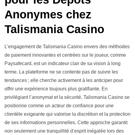
Anonymes chez
Talismania Casino
L’engagement de Talismania Casino envers des méthodes
de paiement innovantes et centrées sur le joueur, comme
Paysafecard, est un indicateur clair de sa vision à long
terme. La plateforme ne se contente pas de suivre les
tendances ; elle cherche activement à les anticiper pour
offrir une expérience toujours plus gratifiante. En
privilégiant l’anonymat et la sécurité, Talismania Casino se
positionne comme un acteur de confiance pour une
clientèle exigeante qui valorise la discrétion et la protection
de ses informations personnelles. Cette approche garantit
non seulement une tranquillité d’esprit inégalée lors des