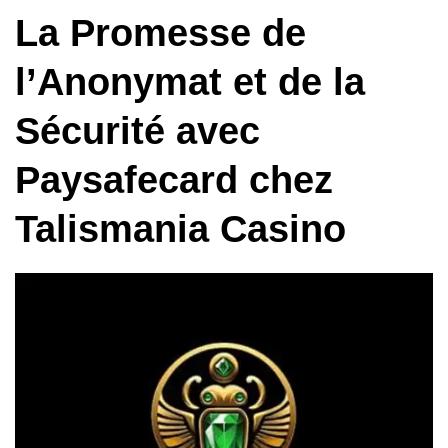
La Promesse de
l’Anonymat et de la
Sécurité avec
Paysafecard chez
Talismania Casino