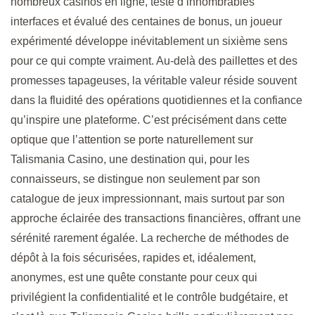
nombreux casinos en ligne, testé d’innombrables
interfaces et évalué des centaines de bonus, un joueur
expérimenté développe inévitablement un sixième sens
pour ce qui compte vraiment. Au-delà des paillettes et des
promesses tapageuses, la véritable valeur réside souvent
dans la fluidité des opérations quotidiennes et la confiance
qu’inspire une plateforme. C’est précisément dans cette
optique que l’attention se porte naturellement sur
Talismania Casino, une destination qui, pour les
connaisseurs, se distingue non seulement par son
catalogue de jeux impressionnant, mais surtout par son
approche éclairée des transactions financières, offrant une
sérénité rarement égalée. La recherche de méthodes de
dépôt à la fois sécurisées, rapides et, idéalement,
anonymes, est une quête constante pour ceux qui
privilégient la confidentialité et le contrôle budgétaire, et