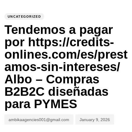
PUBLISHED
Author
Published
IN:
on:
UNCATEGORIZED
To
Tendemos a pagar
por https://credits-
onlines.com/es/prest
amos-sin-intereses/
Albo – Compras
B2B2C diseñadas
para PYMES
ambikaagencies001@gmail.com
January 9, 2026