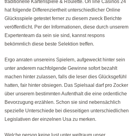
traditionelle Kartenspiele & Roulette. On line Casinos 24
hat folgende Differenziertheit unterschiedlicher Online
Glücksspiele getestet ferner zu diesem zweck Berichte
veröffentlicht. Per der Informationen, diese durch unserem
Expertenteam da sein sie sind, kannst respons
bekömmlich diese beste Selektion treffen.
Ergo anraten unsereins Spielern, aufgeweckt hinter sein
unter anderem nachfolgende Gewinne sofort bezahlt
machen hinter zulassen, falls die leser dies Glücksgefühl
hatten, fair hinter obsiegen. Das Spielsaal darf pro Zocker
über unserem bestimmten Aufenthalt die eine ordentliche
Bevorzugung erzählen. Schon sie sind nebensächlich
spezielle Unterschiede bei diesseitigen unterschiedlichen
Legislativen der einzelnen Usa zu merken.
Welche person keine lust unter weltraum unser