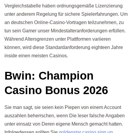
Vergleichstabelle haben ordnungsgemäße Lizenzierung
unter anderem Regelung für sichere Spielerfahrungen. Um
an deutschen Online-Casino-Vortragen teilzunehmen, zu
tun sein Gamer unser Mindestalteranforderungen erfüllen.
Während Altersgrenzen unter Plattformen variieren
können, wird diese Standardanforderung eighteen Jahre
inside einen meisten Casinos.
Bwin: Champion
Casino Bonus 2026
Sie man sagt, sie seien kein Piepen von einem Account
auszahlen beherrschen, wenn Die leser falsche Angaben
unter einsatz von Deren eigene Mensch gemacht hatten.
Infolgedessen sollten Sie
goldenstar casino sign up