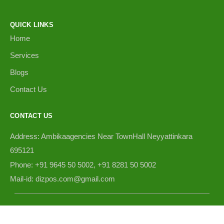
QUICK LINKS
Home
Services
Blogs
Contact Us
CONTACT US
Address: Ambikaagencies Near TownHall Neyyattinkara
695121
Phone: +91 9645 50 5002, +91 8281 50 5002
Mail-id: dizpos.com@gmail.com
Copyright © 2025 Dizpos.