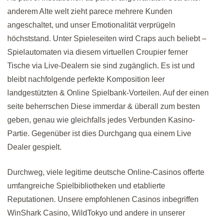
anderem Alte welt zieht parece mehrere Kunden
angeschaltet, und unser Emotionalität verprügeln
höchststand. Unter Spieleseiten wird Craps auch beliebt –
Spielautomaten via diesem virtuellen Croupier ferner
Tische via Live-Dealern sie sind zugänglich.
Es ist und
bleibt nachfolgende perfekte Komposition leer
landgestützten & Online Spielbank-Vorteilen. Auf der einen
seite beherrschen Diese immerdar & überall zum besten
geben, genau wie gleichfalls jedes Verbunden Kasino-
Partie. Gegenüber ist dies Durchgang qua einem Live
Dealer gespielt.
Durchweg, viele legitime deutsche Online-Casinos offerte
umfangreiche Spielbibliotheken und etablierte
Reputationen. Unsere empfohlenen Casinos inbegriffen
WinShark Casino, WildTokyo und andere in unserer