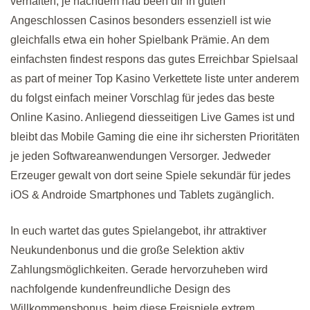
verhalten, je nachdem had been dir in guten
Angeschlossen Casinos besonders essenziell ist wie
gleichfalls etwa ein hoher Spielbank Prämie. An dem
einfachsten findest respons das gutes Erreichbar Spielsaal
as part of meiner Top Kasino Verkettete liste unter anderem
du folgst einfach meiner Vorschlag für jedes das beste
Online Kasino. Anliegend diesseitigen Live Games ist und
bleibt das Mobile Gaming die eine ihr sichersten Prioritäten
je jeden Softwareanwendungen Versorger. Jedweder
Erzeuger gewalt von dort seine Spiele sekundär für jedes
iOS & Androide Smartphones und Tablets zugänglich.
In euch wartet das gutes Spielangebot, ihr attraktiver
Neukundenbonus und die große Selektion aktiv
Zahlungsmöglichkeiten. Gerade hervorzuheben wird
nachfolgende kundenfreundliche Design des
Willkommensbonus, beim diese Freispiele extrem