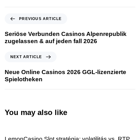
PREVIOUS ARTICLE
Seriöse Verbunden Casinos Alpenrepublik
zugelassen & auf jeden fall 2026
NEXT ARTICLE
Neue Online Casinos 2026 GGL-lizenzierte
Spielotheken
You may also like
2 days ago
Uncategorized
LemonCasino Slot stratégia: volatilitás vs. RTP