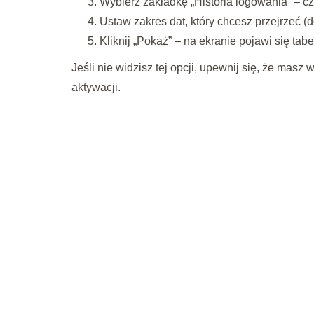
Wybierz zakładkę „Historia logowania” – czę
Ustaw zakres dat, który chcesz przejrzeć (
Kliknij „Pokaż” – na ekranie pojawi się tab
Jeśli nie widzisz tej opcji, upewnij się, że mas
aktywacji.