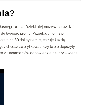
nia?
 własnego konta. Dzięki niej możesz sprawdzić,
do twojego profilu. Przeglądanie historii
tatnich 30 dni system rejestruje każdą
dy chcesz zweryfikować, czy twoje depozyty i
eden z fundamentów odpowiedzialnej gry – wiesz