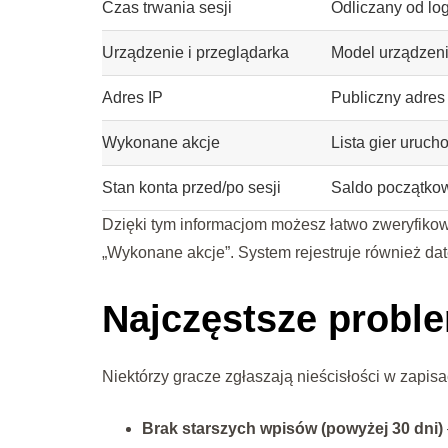
Czas trwania sesji
Odliczany od l
Urządzenie i przeglądarka
Model urządzeni
Adres IP
Publiczny adres 
Wykonane akcje
Lista gier uruch
Stan konta przed/po sesji
Saldo początkow
Dzięki tym informacjom możesz łatwo zweryfikow
„Wykonane akcje”. System rejestruje również da
Najczęstsze proble
Niektórzy gracze zgłaszają nieścisłości w zapisa
Brak starszych wpisów (powyżej 30 dni)