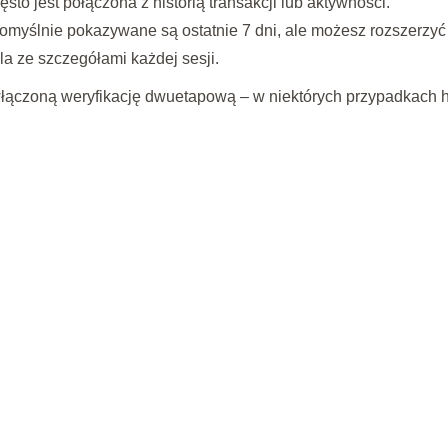
sto jest połączona z historią transakcji lub aktywności.
domyślnie pokazywane są ostatnie 7 dni, ale możesz rozszerzyć 
ela ze szczegółami każdej sesji.
z włączoną weryfikację dwuetapową – w niektórych przypadkach h