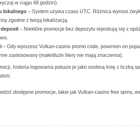
wyczaj w ciągu 48 godzin).
u lokalnego
– System używa czasu UTC. Różnica wynosi zwykl
ny zgodne z twoją lokalizacją.
 deposit
– Niektóre promocje bez depozytu rejestrują się z opó
ywo.
i
– Gdy wpiszesz Vulkan-casino promo code, powinien on pojawi
nie zastosowany (małe/duże litery nie mają znaczenia).
ji, historia logowania pokaże je jako osobną linię z liczbą sp
orii.
wdzić dostępne promocje, takie jak Vulkan-casino free spins, 