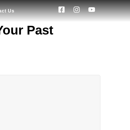
act Us
Your Past