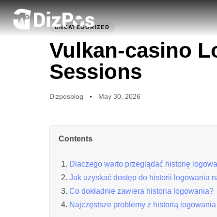
PUBLISHED
Author
Published
IN:
on:
UNCATEGORIZED
Vulkan-casino L
Sessions
Dizposblog
May 30, 2026
Contents
Dlaczego warto przeglądać historię logow
Jak uzyskać dostęp do historii logowania 
Co dokładnie zawiera historia logowania?
Najczęstsze problemy z historią logowania 