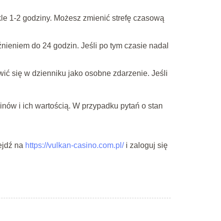
e 1-2 godziny. Możesz zmienić strefę czasową
źnieniem do 24 godzin. Jeśli po tym czasie nadal
ć się w dzienniku jako osobne zdarzenie. Jeśli
inów i ich wartością. W przypadku pytań o stan
wejdź na
https://vulkan-casino.com.pl/
i zaloguj się