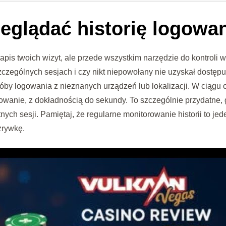
eglądać historię logowa
zapis twoich wizyt, ale przede wszystkim narzędzie do kontroli
zczególnych sesjach i czy nikt niepowołany nie uzyskał dostępu 
y logowania z nieznanych urządzeń lub lokalizacji. W ciągu os
anie, z dokładnością do sekundy. To szczególnie przydatne, g
nych sesji. Pamiętaj, że regularne monitorowanie historii to j
zrywkę.