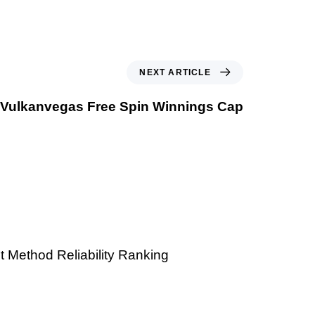
NEXT ARTICLE
Vulkanvegas Free Spin Winnings Cap
 Method Reliability Ranking