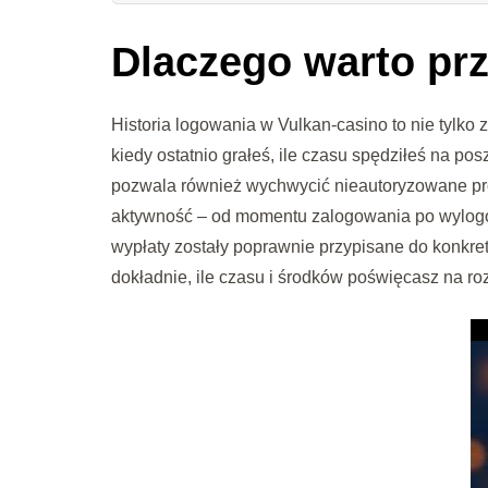
Dlaczego warto prz
Historia logowania w Vulkan-casino to nie tylko 
kiedy ostatnio grałeś, ile czasu spędziłeś na pos
pozwala również wychwycić nieautoryzowane prób
aktywność – od momentu zalogowania po wylogow
wypłaty zostały poprawnie przypisane do konkret
dokładnie, ile czasu i środków poświęcasz na ro