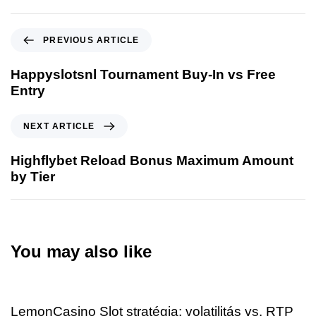
PREVIOUS ARTICLE
Happyslotsnl Tournament Buy-In vs Free
Entry
NEXT ARTICLE
Highflybet Reload Bonus Maximum Amount
by Tier
You may also like
3 days ago
Uncategorized
LemonCasino Slot stratégia: volatilitás vs. RTP