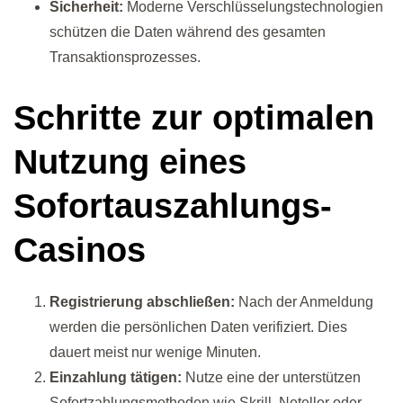
Sicherheit:
Moderne Verschlüsselungstechnologien
schützen die Daten während des gesamten
Transaktionsprozesses.
Schritte zur optimalen
Nutzung eines
Sofortauszahlungs-
Casinos
Registrierung abschließen:
Nach der Anmeldung
werden die persönlichen Daten verifiziert. Dies
dauert meist nur wenige Minuten.
Einzahlung tätigen:
Nutze eine der unterstützen
Sofortzahlungsmethoden wie Skrill, Neteller oder