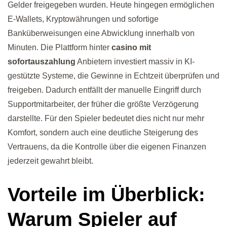
Gelder freigegeben wurden. Heute hingegen ermöglichen
E-Wallets, Kryptowährungen und sofortige
Banküberweisungen eine Abwicklung innerhalb von
Minuten. Die Plattform hinter
casino mit
sofortauszahlung
Anbietern investiert massiv in KI-
gestützte Systeme, die Gewinne in Echtzeit überprüfen und
freigeben. Dadurch entfällt der manuelle Eingriff durch
Supportmitarbeiter, der früher die größte Verzögerung
darstellte. Für den Spieler bedeutet dies nicht nur mehr
Komfort, sondern auch eine deutliche Steigerung des
Vertrauens, da die Kontrolle über die eigenen Finanzen
jederzeit gewahrt bleibt.
Vorteile im Überblick:
Warum Spieler auf