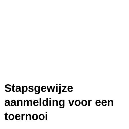
Stapsgewijze
aanmelding voor een
toernooi