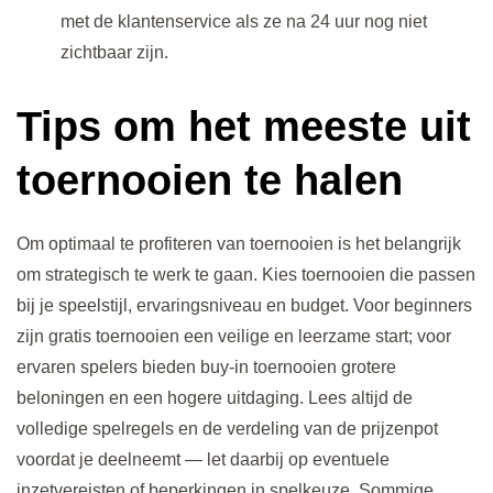
met de klantenservice als ze na 24 uur nog niet
zichtbaar zijn.
Tips om het meeste uit
toernooien te halen
Om optimaal te profiteren van toernooien is het belangrijk
om strategisch te werk te gaan. Kies toernooien die passen
bij je speelstijl, ervaringsniveau en budget. Voor beginners
zijn gratis toernooien een veilige en leerzame start; voor
ervaren spelers bieden buy-in toernooien grotere
beloningen en een hogere uitdaging. Lees altijd de
volledige spelregels en de verdeling van de prijzenpot
voordat je deelneemt — let daarbij op eventuele
inzetvereisten of beperkingen in spelkeuze. Sommige