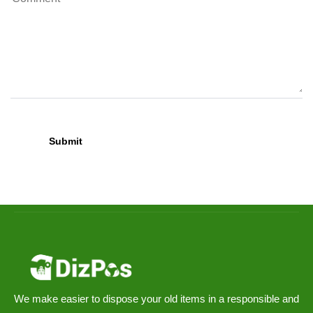
We make easier to dispose your old items in a responsible and