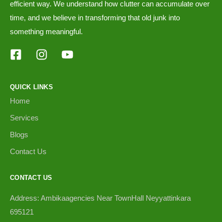
efficient way. We understand how clutter can accumulate over
time, and we believe in transforming that old junk into
something meaningful.
QUICK LINKS
Home
Services
Blogs
Contact Us
CONTACT US
Address: Ambikaagencies Near TownHall Neyyattinkara
695121