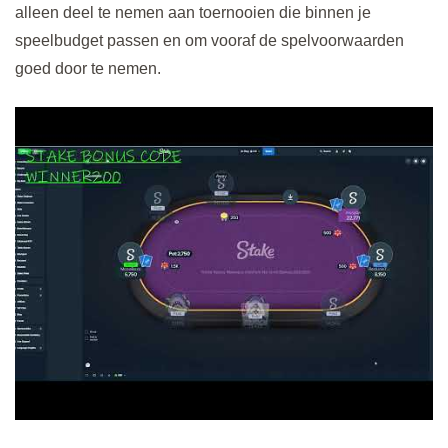
alleen deel te nemen aan toernooien die binnen je
speelbudget passen en om vooraf de spelvoorwaarden
goed door te nemen.