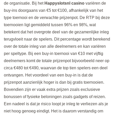
de organisatie. Bij het
Happyslotsnl casino
variëren de
buy-ins doorgaans van €5 tot €100, afhankelijk van het
type toernooi en de verwachte prijzenpot. De RTP bij deze
toernooien ligt gemiddeld tussen 96% en 98%, wat
betekent dat het overgrote deel van de gezamenlijke inleg
terugvloeit naar de spelers. Dit percentage wordt berekend
over de totale inleg van alle deelnemers en kan variëren
per speltype. Bij een buy-in toernooi van €10 met vijftig
deelnemers komt de totale prijzenpot bijvoorbeeld neer op
circa €480 tot €490, waarvan de top tien spelers een deel
ontvangen. Het voordeel van een buy-in is dat de
prijzenpot aanzienlijk hoger is dan bij gratis toernooien.
Bovendien zijn er vaak extra prijzen zoals exclusieve
bonussen of fysieke beloningen zoals gadgets of reizen.
Een nadeel is dat je risico loopt je inleg te verliezen als je
niet hoog genoeg eindigt. Het is daarom verstandig om