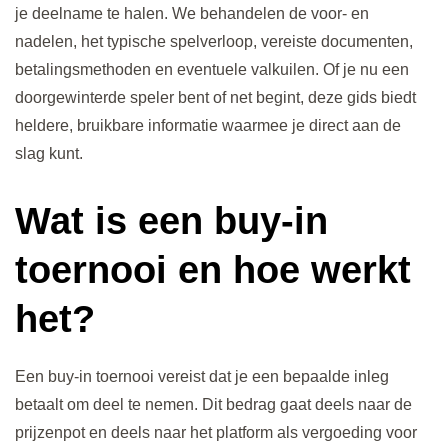
je deelname te halen. We behandelen de voor- en
nadelen, het typische spelverloop, vereiste documenten,
betalingsmethoden en eventuele valkuilen. Of je nu een
doorgewinterde speler bent of net begint, deze gids biedt
heldere, bruikbare informatie waarmee je direct aan de
slag kunt.
Wat is een buy-in
toernooi en hoe werkt
het?
Een buy-in toernooi vereist dat je een bepaalde inleg
betaalt om deel te nemen. Dit bedrag gaat deels naar de
prijzenpot en deels naar het platform als vergoeding voor