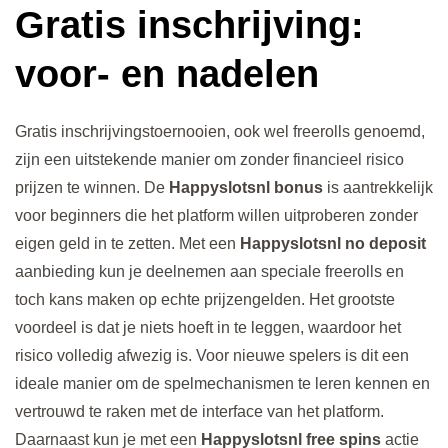
Gratis inschrijving:
voor- en nadelen
Gratis inschrijvingstoernooien, ook wel freerolls genoemd,
zijn een uitstekende manier om zonder financieel risico
prijzen te winnen. De
Happyslotsnl bonus
is aantrekkelijk
voor beginners die het platform willen uitproberen zonder
eigen geld in te zetten. Met een
Happyslotsnl no deposit
aanbieding kun je deelnemen aan speciale freerolls en
toch kans maken op echte prijzengelden. Het grootste
voordeel is dat je niets hoeft in te leggen, waardoor het
risico volledig afwezig is. Voor nieuwe spelers is dit een
ideale manier om de spelmechanismen te leren kennen en
vertrouwd te raken met de interface van het platform.
Daarnaast kun je met een
Happyslotsnl free spins
actie