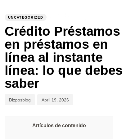
PUBLISHED
Author
Published
IN:
on:
UNCATEGORIZED
To
Crédito Préstamos
en préstamos en
línea al instante
línea: lo que debes
saber
Dizposblog
April 19, 2026
Artículos de contenido