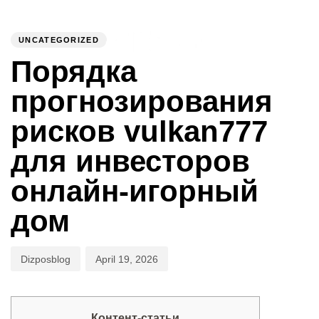
PUBLISHED
Author
Published
IN:
on:
UNCATEGORIZED
To
Порядка
прогнозирования
рисков vulkan777
для инвесторов
онлайн-игорный
дом
Dizposblog
April 19, 2026
Контент-статьи