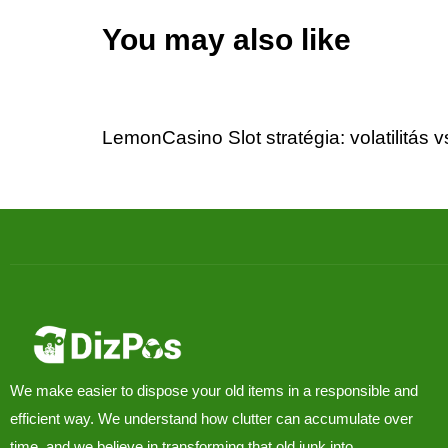
You may also like
1 day ago
Uncategorized
LemonCasino Slot stratégia: volatilitás 
We make easier to dispose your old items in a responsible and
efficient way. We understand how clutter can accumulate over
time, and we believe in transforming that old junk into