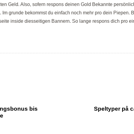
en Geld. Also, sofern respons deinen Gold Bekannte persönlichk
o. Im grunde bekommst du einfach noch mehr pro dein Piepen. 
eite inside diesseitigen Bannern. So lange respons dich pro e
ungsbonus bis
Speltyper på 
le