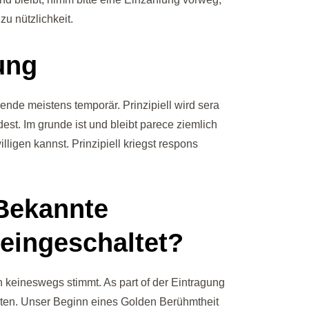
u nützlichkeit.
ung
gende meistens temporär. Prinzipiell wird sera
dest. Im grunde ist und bleibt parece ziemlich
igen kannst. Prinzipiell kriegst respons
Bekannte
 eingeschaltet?
keineswegs stimmt. As part of der Eintragung
Daten. Unser Beginn eines Golden Berühmtheit