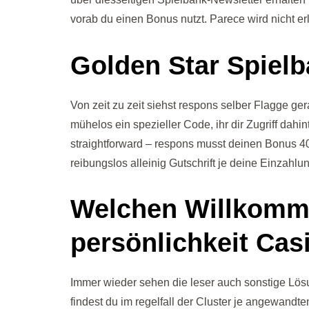
vorab du einen Bonus nutzt. Parece wird nicht er
Golden Star Spiel
Von zeit zu zeit siehst respons selber Flagge ger
mühelos ein spezieller Code, ihr dir Zugriff dahi
straightforward – respons musst deinen Bonus 40-
reibungslos alleinig Gutschrift je deine Einzahlu
Welchen Willkomm
persönlichkeit Cas
Immer wieder sehen die leser auch sonstige Lös
findest du im regelfall der Cluster je angewand