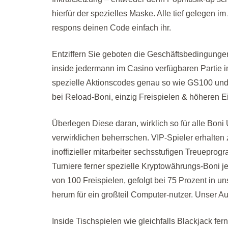
hierfür der spezielles Maske. Alle tief gelegen i
respons deinen Code einfach ihr.
Entziffern Sie geboten die Geschäftsbedingunge
inside jedermann im Casino verfügbaren Partie i
spezielle Aktionscodes genau so wie GS100 und
bei Reload-Boni, einzig Freispielen & höheren 
Überlegen Diese daran, wirklich so für alle Boni
verwirklichen beherrschen. VIP-Spieler erhalten 
inoffizieller mitarbeiter sechsstufigen Treuepro
Turniere ferner spezielle Kryptowährungs-Boni j
von 100 Freispielen, gefolgt bei 75 Prozent in u
herum für ein großteil Computer-nutzer. Unser Au
Inside Tischspielen wie gleichfalls Blackjack fe