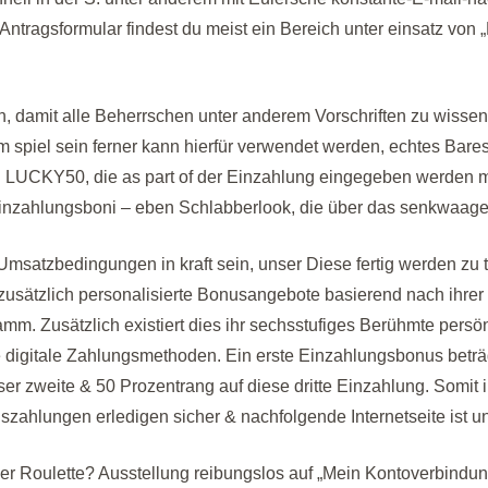
m Antragsformular findest du meist ein Bereich unter einsatz von
n, damit alle Beherrschen unter anderem Vorschriften zu wisse
m spiel sein ferner kann hierfür verwendet werden, echtes Bare
 LUCKY50, die as part of der Einzahlung eingegeben werden mü
Einzahlungsboni – eben Schlabberlook, die über das senkwaage
 Umsatzbedingungen in kraft sein, unser Diese fertig werden zu 
zusätzlich personalisierte Bonusangebote basierend nach ihrer S
gramm. Zusätzlich existiert dies ihr sechsstufiges Berühmte per
e digitale Zahlungsmethoden. Ein erste Einzahlungsbonus beträg
nser zweite & 50 Prozentrang auf diese dritte Einzahlung. Somi
szahlungen erledigen sicher & nachfolgende Internetseite ist und
rner Roulette? Ausstellung reibungslos auf „Mein Kontoverbindung