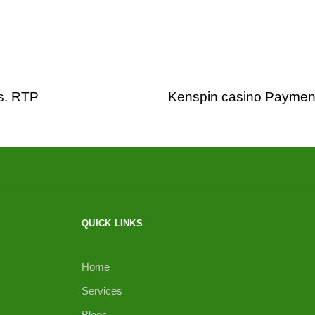
1 day ago
Uncategorized
vs. RTP
Kenspin casino Payment
QUICK LINKS
Home
Services
Blogs