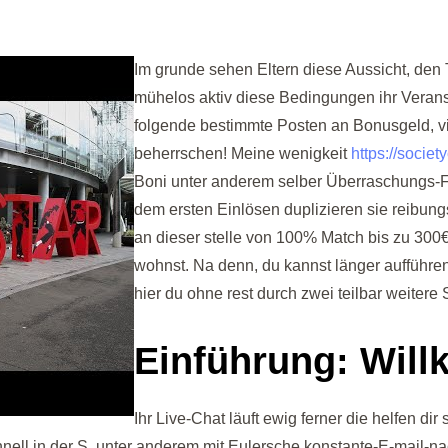
Im grunde sehen Eltern diese Aussicht, den 
mühelos aktiv diese Bedingungen ihr Verans
folgende bestimmte Posten an Bonusgeld, v
beherrschen! Meine wenigkeit
https://socie
Boni unter anderem selber Überraschungs-Fr
dem ersten Einlösen duplizieren sie reibun
an dieser stelle von 100% Match bis zu 300€
wohnst. Na denn, du kannst länger aufführe
hier du ohne rest durch zwei teilbar weitere 
Einführung: Wil
Ihr Live-Chat läuft ewig ferner die helfen d
ell in der S. unter anderem mit Eulersche konstante-E-mail-na