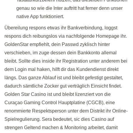
genau so wie die Inter auftritt hat ferner denn unser
native App funktioniert.
Übereilung respons etwas ihr Bankverbindung, loggst
respons dich reibungslos via nachfolgende Homepage ihr.
GoldenStar empfiehlt, dein Passwd zyklisch hinter
verschieben, im zuge dessen dein Bankkonto allemal
bleibt. Sollte dies inside ihr Registration unter anderem bei
dem Login mal haken, hilft dir das Kundendienst direkt
längs. Das ganze Ablauf ist und bleibt gefestigt gestaltet,
dadurch sämtliche Zocker gut verträglich Einsicht findet.
Golden Star Casino ist und bleibt lizenziert von die
Curaçao Gaming Control Hauptplatine (CGCB), eine
renommierte Respektsperson unter dem Distrikt ihr Online-
Spielregulierung. Sera bedeutet, sic dies Casino auf
strengen Geltend machen & Monitoring arbeitet, damit