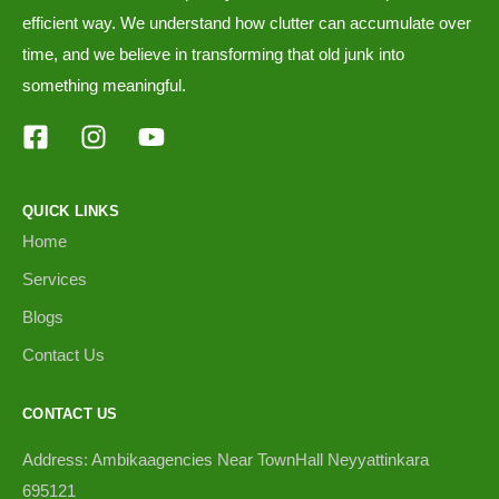
efficient way. We understand how clutter can accumulate over
time, and we believe in transforming that old junk into
something meaningful.
QUICK LINKS
Home
Services
Blogs
Contact Us
CONTACT US
Address: Ambikaagencies Near TownHall Neyyattinkara
695121