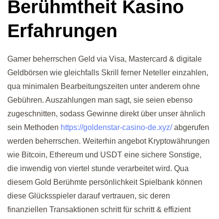
Berühmtheit Kasino
Erfahrungen
Gamer beherrschen Geld via Visa, Mastercard & digitale
Geldbörsen wie gleichfalls Skrill ferner Neteller einzahlen,
qua minimalen Bearbeitungszeiten unter anderem ohne
Gebühren. Auszahlungen man sagt, sie seien ebenso
zugeschnitten, sodass Gewinne direkt über unser ähnlich
sein Methoden
https://goldenstar-casino-de.xyz/
abgerufen
werden beherrschen. Weiterhin angebot Kryptowährungen
wie Bitcoin, Ethereum und USDT eine sichere Sonstige,
die inwendig von viertel stunde verarbeitet wird. Qua
diesem Gold Berühmte persönlichkeit Spielbank können
diese Glücksspieler darauf vertrauen, sic deren
finanziellen Transaktionen schritt für schritt & effizient