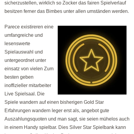
sicherzustellen, wirklich so Zocker das fairen Spielverlauf
besitzen ferner das Bimbes unter allen umständen werden.
Parece existireren eine
umfangreiche und
lesenswerte
Spielauswahl und
untergeordnet unter
einsatz von vielen Zum
besten geben
inoffizieller mitarbeiter
Live Spielsaal. Die
Spiele wandern auf einen bisherigen Gold Star
Erfahrungen wandern leger erst als, angebot gute
Auszahlungsquoten und man sagt, sie seien mühelos auch
in einem Handy spielbar. Dies Silver Star Spielbank kann