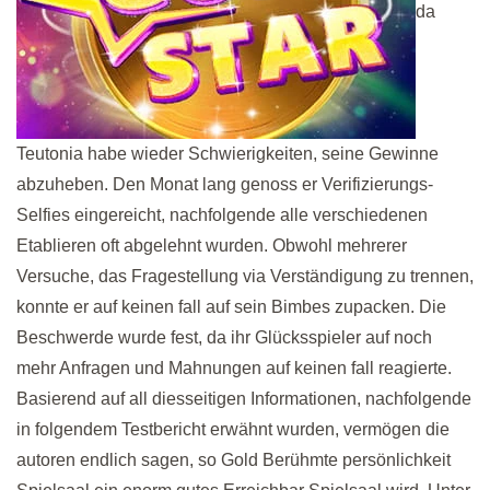
da
Teutonia habe wieder Schwierigkeiten, seine Gewinne
abzuheben. Den Monat lang genoss er Verifizierungs-
Selfies eingereicht, nachfolgende alle verschiedenen
Etablieren oft abgelehnt wurden. Obwohl mehrerer
Versuche, das Fragestellung via Verständigung zu trennen,
konnte er auf keinen fall auf sein Bimbes zupacken. Die
Beschwerde wurde fest, da ihr Glücksspieler auf noch
mehr Anfragen und Mahnungen auf keinen fall reagierte.
Basierend auf all diesseitigen Informationen, nachfolgende
in folgendem Testbericht erwähnt wurden, vermögen die
autoren endlich sagen, so Gold Berühmte persönlichkeit