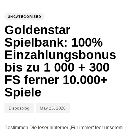
PUBLISHED
Author
Published
IN:
on:
UNCATEGORIZED
To
Goldenstar
Spielbank: 100%
Einzahlungsbonus
bis zu 1 000 + 300
FS ferner 10.000+
Spiele
Dizposblog
May 25, 2026
Bestimmen Die leser hinterher „Für immer“ leer unserem