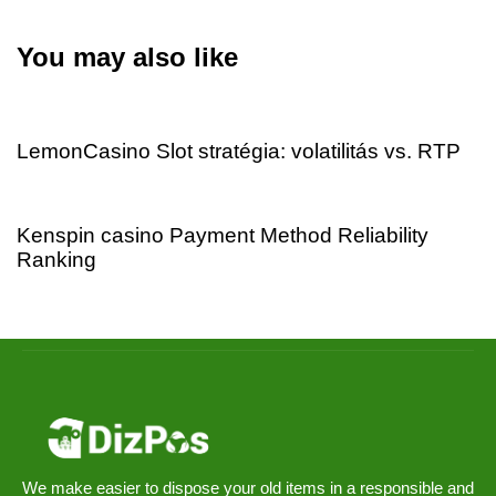
You may also like
2 days ago
Uncategorized
LemonCasino Slot stratégia: volatilitás vs. RTP
2 days ago
Uncategorized
Kenspin casino Payment Method Reliability
Ranking
We make easier to dispose your old items in a responsible and