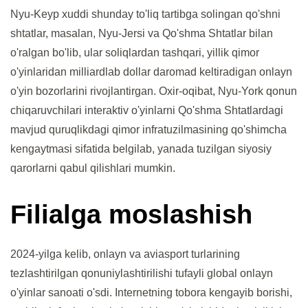
Nyu-Keyp xuddi shunday to'liq tartibga solingan qo'shni
shtatlar, masalan, Nyu-Jersi va Qo'shma Shtatlar bilan
o'ralgan bo'lib, ular soliqlardan tashqari, yillik qimor
o'yinlaridan milliardlab dollar daromad keltiradigan onlayn
o'yin bozorlarini rivojlantirgan. Oxir-oqibat, Nyu-York qonun
chiqaruvchilari interaktiv o'yinlarni Qo'shma Shtatlardagi
mavjud quruqlikdagi qimor infratuzilmasining qo'shimcha
kengaytmasi sifatida belgilab, yanada tuzilgan siyosiy
qarorlarni qabul qilishlari mumkin.
Filialga moslashish
2024-yilga kelib, onlayn va aviasport turlarining
tezlashtirilgan qonuniylashtirilishi tufayli global onlayn
o'yinlar sanoati o'sdi. Internetning tobora kengayib borishi,