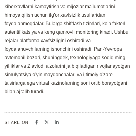
kiberxavflarni kamaytirish va mijozlar ma'lumotlarini
himoya qilish uchun ilg'or xavfsizlik usullaridan
foydalanmoqdalar. Bularga shifrlash tizimlari, ko'p faktorli
autentifikatsiya va keng qamrovli monitoring kiradi. Ushbu
rejalar platforma xavfsizligini oshiradi va
foydalanuvchilarning ishonchini oshiradi. Pan-Yevropa
avtomobil bozori, shuningdek, texnologiyaga sodiq ming
yilliklar va Z avlodi a'zolarini jalb qiladigan rivojlanayotgan
simulyatsiya o'yin maydonchalari va ijtimoiy o'zaro
ta'sirlarga ega virtual kazinolarning soni ortib borayotgani
bilan ajralib turadi.
SHARE ON