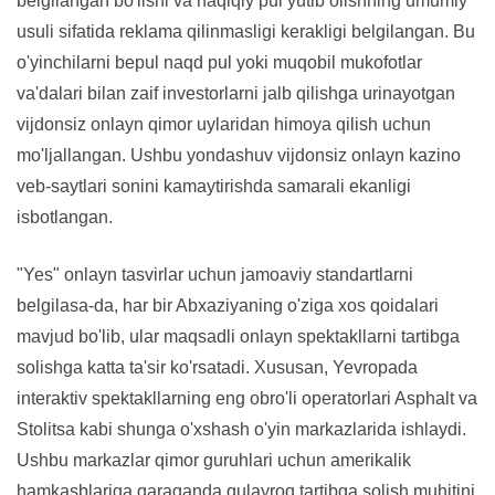
belgilangan bo'lishi va haqiqiy pul yutib olishning umumiy
usuli sifatida reklama qilinmasligi kerakligi belgilangan. Bu
o'yinchilarni bepul naqd pul yoki muqobil mukofotlar
va'dalari bilan zaif investorlarni jalb qilishga urinayotgan
vijdonsiz onlayn qimor uylaridan himoya qilish uchun
mo'ljallangan. Ushbu yondashuv vijdonsiz onlayn kazino
veb-saytlari sonini kamaytirishda samarali ekanligi
isbotlangan.
"Yes" onlayn tasvirlar uchun jamoaviy standartlarni
belgilasa-da, har bir Abxaziyaning o'ziga xos qoidalari
mavjud bo'lib, ular maqsadli onlayn spektakllarni tartibga
solishga katta ta'sir ko'rsatadi. Xususan, Yevropada
interaktiv spektakllarning eng obro'li operatorlari Asphalt va
Stolitsa kabi shunga o'xshash o'yin markazlarida ishlaydi.
Ushbu markazlar qimor guruhlari uchun amerikalik
hamkasblariga qaraganda qulayroq tartibga solish muhitini