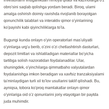
investorlarni firibgarlikdan himoya qiladi va kazinolarga o'z
obro'sini saqlab qolishga yordam beradi. Biroq, ularni
amalga oshirish doimiy ravishda rivojlanib borayotgan
qonunchilik talablari va interaktiv qimor o'yinlarining
ko'payishi kabi qiyinchiliklarga to'la.
Bugungi kunda onlayn o'yin operatorlari mas'uliyatli
o'yinlarga urg'u berib, o'zini o'zi chetlashtirish dasturlari,
depozit limitlari va ishlatiladigan materiallar bo'yicha
tartibga solish nazoratidan foydalanadilar. Ular,
shuningdek, o'yinchilarga qimmatbaho valyutalardan
foydalanishga imkon beradigan va xavfsiz tranzaksiyalarni
ta'minlaydigan turli xil to'lov usullarini taklif qilishadi. Bu,
ayniqsa, tobora ko'proq mamlakatlar onlayn qimor
o'yinlariga oid o'z qonunlarini joriy etayotgan bir paytda
juda muhimdir.