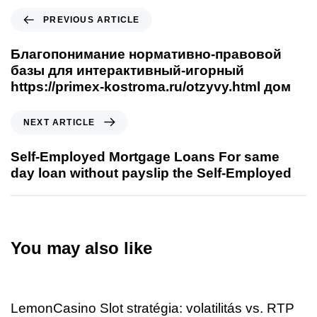
PREVIOUS ARTICLE
Благопонимание нормативно-правовой
базы для интерактивный-игорный
https://primex-kostroma.ru/otzyvy.html дом
NEXT ARTICLE
Self-Employed Mortgage Loans For same
day loan without payslip the Self-Employed
You may also like
4 days ago
Uncategorized
LemonCasino Slot stratégia: volatilitás vs. RTP