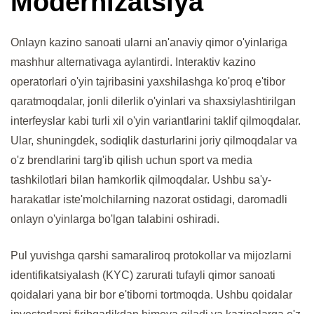
Modernizatsiya
Onlayn kazino sanoati ularni an'anaviy qimor o'yinlariga
mashhur alternativaga aylantirdi. Interaktiv kazino
operatorlari o'yin tajribasini yaxshilashga ko'proq e'tibor
qaratmoqdalar, jonli dilerlik o'yinlari va shaxsiylashtirilgan
interfeyslar kabi turli xil o'yin variantlarini taklif qilmoqdalar.
Ular, shuningdek, sodiqlik dasturlarini joriy qilmoqdalar va
o'z brendlarini targ'ib qilish uchun sport va media
tashkilotlari bilan hamkorlik qilmoqdalar. Ushbu sa'y-
harakatlar iste'molchilarning nazorat ostidagi, daromadli
onlayn o'yinlarga bo'lgan talabini oshiradi.
Pul yuvishga qarshi samaraliroq protokollar va mijozlarni
identifikatsiyalash (KYC) zarurati tufayli qimor sanoati
qoidalari yana bir bor e'tiborni tortmoqda. Ushbu qoidalar