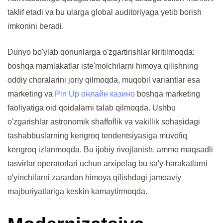
taklif etadi va bu ularga global auditoriyaga yetib borish
imkonini beradi.
Dunyo bo'ylab qonunlarga o'zgartirishlar kiritilmoqda:
boshqa mamlakatlar iste'molchilarni himoya qilishning
oddiy choralarini joriy qilmoqda, muqobil variantlar esa
marketing va
Pin Up онлайн казино
boshqa marketing
faoliyatiga oid qoidalarni talab qilmoqda. Ushbu
o'zgarishlar astronomik shaffoflik va vakillik sohasidagi
tashabbuslarning kengroq tendentsiyasiga muvofiq
kengroq izlanmoqda. Bu ijobiy rivojlanish, ammo maqsadli
tasvirlar operatorlari uchun arxipelag bu sa'y-harakatlarni
o'yinchilarni zarardan himoya qilishdagi jamoaviy
majburiyatlariga keskin kamaytirmoqda.