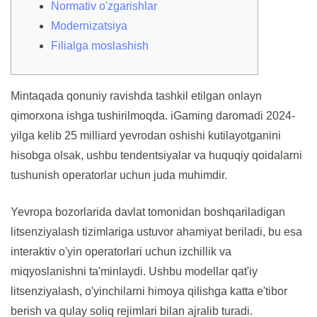
Normativ o'zgarishlar
Modernizatsiya
Filialga moslashish
Mintaqada qonuniy ravishda tashkil etilgan onlayn
qimorxona ishga tushirilmoqda. iGaming daromadi 2024-
yilga kelib 25 milliard yevrodan oshishi kutilayotganini
hisobga olsak, ushbu tendentsiyalar va huquqiy qoidalarni
tushunish operatorlar uchun juda muhimdir.
Yevropa bozorlarida davlat tomonidan boshqariladigan
litsenziyalash tizimlariga ustuvor ahamiyat beriladi, bu esa
interaktiv o'yin operatorlari uchun izchillik va
miqyoslanishni ta'minlaydi.
Ushbu modellar qat'iy
litsenziyalash, o'yinchilarni himoya qilishga katta e'tibor
berish va qulay soliq rejimlari bilan ajralib turadi.