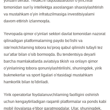
yordam beradi. Yetakchi raqobatbardosh o'yinchilar
tomonidan sun'iy intellektga asoslangan shaxsiylashtirish
va mustahkam o'yin infratuzilmasiga investitsiyalarni
davom ettirish izlanmoqda.
Yevropada qimor o'yinlari sektori davlat tomonidan nazorat
qilinadigan platformalarning paydo bo'lishi va
iste'molchilarning tobora ko'proq qabul qilinishi tufayli tez
sur'atlar bilan o'sib bormoqda. Bu tendentsiya deyarli
barcha mamlakatlarda aviatsiya tikish va onlayn qimor
o'yinlarining tobora qonuniylashtirilishi, shuningdek, yirik
bukmekerlar va sport ligalari o'rtasidagi mustahkam
hamkorlik bilan to'ldiriladi.
Yirik operatorlar foydalanuvchilarning faolligini oshirish
uchun kengaytiriladigan raqamli platformalar va ponds kabi
mobil ilovalarga e'tibor qaratmoqdalar. Ular, shuningdek,