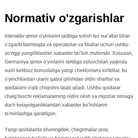
Normativ o'zgarishlar
Interaktiv qimor o'yinlarini tartibga solish tez sur'atlar bilan
o'zgarib bormoqda va operatorlar va filiallar uchun ushbu
so'nggi yangiliklardan xabardor bo'lish muhimdir. Xususan,
Germaniya qimor o'yinlarini tartibga soluvchilari yaqinda
xush kelibsiz bonuslariga yangi cheklovlarni kiritdilar, bu
o'yinchilardan ularni qabul qilishdan oldin shartlar va
qoidalarni o'qib chiqishni talab qiladi. Ushbu qoidalar
chalg'ituvchi reklamalarning oldini olish va mijozlar nimaga
duch kelayotganliklaridan xabardor bo'lishlarini
ta'minlashga qaratilgan.
Yangi qoidalarda shuningdek, chegirmalar aniq