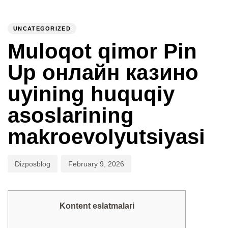
PUBLISHED
Author
Published
IN:
on:
UNCATEGORIZED
To
Muloqot qimor Pin
Up онлайн казино
uyining huquqiy
asoslarining
makroevolyutsiyasi
Dizposblog
February 9, 2026
Kontent eslatmalari