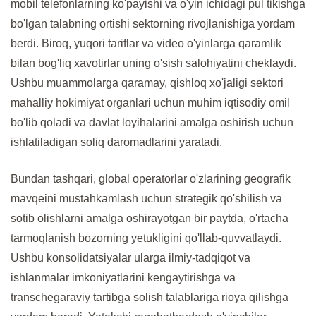
mobil telefonlarning ko'payishi va o'yin ichidagi pul tikishga
bo'lgan talabning ortishi sektorning rivojlanishiga yordam
berdi. Biroq, yuqori tariflar va video o'yinlarga qaramlik
bilan bog'liq xavotirlar uning o'sish salohiyatini cheklaydi.
Ushbu muammolarga qaramay, qishloq xo'jaligi sektori
mahalliy hokimiyat organlari uchun muhim iqtisodiy omil
bo'lib qoladi va davlat loyihalarini amalga oshirish uchun
ishlatiladigan soliq daromadlarini yaratadi.
Bundan tashqari, global operatorlar o'zlarining geografik
mavqeini mustahkamlash uchun strategik qo'shilish va
sotib olishlarni amalga oshirayotgan bir paytda, o'rtacha
tarmoqlanish bozorning yetukligini qo'llab-quvvatlaydi.
Ushbu konsolidatsiyalar ularga ilmiy-tadqiqot va
ishlanmalar imkoniyatlarini kengaytirishga va
transchegaraviy tartibga solish talablariga rioya qilishga