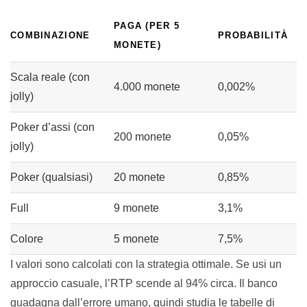
PAGA (PER 5
COMBINAZIONE
PROBABILITÀ
MONETE)
Scala reale (con
4.000 monete
0,002%
jolly)
Poker d’assi (con
200 monete
0,05%
jolly)
Poker (qualsiasi)
20 monete
0,85%
Full
9 monete
3,1%
Colore
5 monete
7,5%
I valori sono calcolati con la strategia ottimale. Se usi un
approccio casuale, l’RTP scende al 94% circa. Il banco
guadagna dall’errore umano, quindi studia le tabelle di