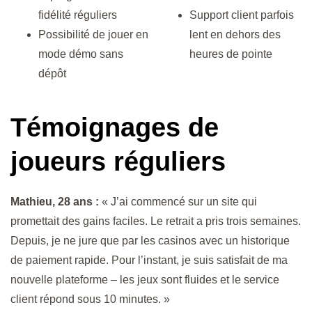
fidélité réguliers
Support client parfois
Possibilité de jouer en
lent en dehors des
mode démo sans
heures de pointe
dépôt
Témoignages de
joueurs réguliers
Mathieu, 28 ans :
« J’ai commencé sur un site qui
promettait des gains faciles. Le retrait a pris trois semaines.
Depuis, je ne jure que par les casinos avec un historique
de paiement rapide. Pour l’instant, je suis satisfait de ma
nouvelle plateforme – les jeux sont fluides et le service
client répond sous 10 minutes. »