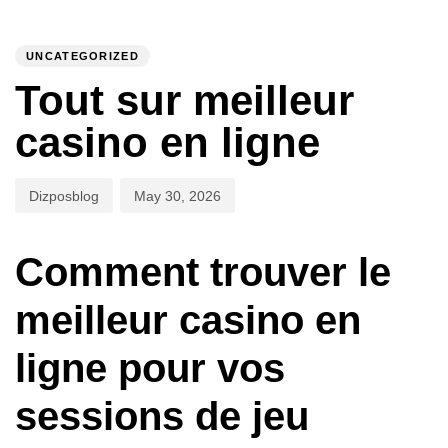
PUBLISHED
Author
Published
IN:
on:
UNCATEGORIZED
To
Tout sur meilleur
casino en ligne
Dizposblog
May 30, 2026
Comment trouver le
meilleur casino en
ligne pour vos
sessions de jeu