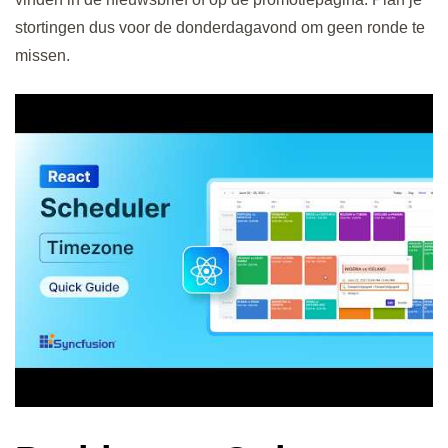
stortingen dus voor de donderdagavond om geen ronde te
missen.