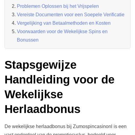
Problemen Oplossen bij het Vrijspelen
Vereiste Documenten voor een Soepele Verificatie
Vergelijking van Betaalmethoden en Kosten
Voorwaarden voor de Wekelijkse Spins en
Bonussen
Stapsgewijze
Handleiding voor de
Wekelijkse
Herlaadbonus
De wekelijkse herlaadbonus bij Zumospincasinonl is een
vast onderdeel van de promotiecyclus, bedoeld voor