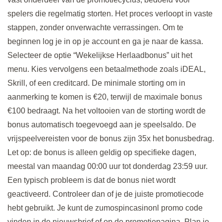
spelers die regelmatig storten. Het proces verloopt in vaste
stappen, zonder onverwachte verrassingen. Om te
beginnen log je in op je account en ga je naar de kassa.
Selecteer de optie “Wekelijkse Herlaadbonus” uit het
menu. Kies vervolgens een betaalmethode zoals iDEAL,
Skrill, of een creditcard. De minimale storting om in
aanmerking te komen is €20, terwijl de maximale bonus
€100 bedraagt. Na het voltooien van de storting wordt de
bonus automatisch toegevoegd aan je speelsaldo. De
vrijspeelvereisten voor de bonus zijn 35x het bonusbedrag.
Let op: de bonus is alleen geldig op specifieke dagen,
meestal van maandag 00:00 uur tot donderdag 23:59 uur.
Een typisch probleem is dat de bonus niet wordt
geactiveerd. Controleer dan of je de juiste promotiecode
hebt gebruikt. Je kunt de zumospincasinonl promo code
vinden in de nieuwsbrief of op de promotiepagina. Plan je