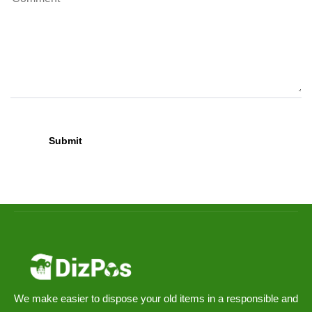
We make easier to dispose your old items in a responsible and