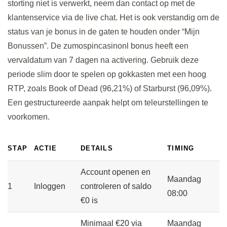
storting niet is verwerkt, neem dan contact op met de
klantenservice via de live chat. Het is ook verstandig om de
status van je bonus in de gaten te houden onder “Mijn
Bonussen”. De zumospincasinonl bonus heeft een
vervaldatum van 7 dagen na activering. Gebruik deze
periode slim door te spelen op gokkasten met een hoog
RTP, zoals Book of Dead (96,21%) of Starburst (96,09%).
Een gestructureerde aanpak helpt om teleurstellingen te
voorkomen.
STAP
ACTIE
DETAILS
TIMING
Account openen en
Maandag
1
Inloggen
controleren of saldo
08:00
€0 is
Minimaal €20 via
Maandag