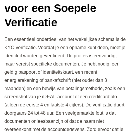
voor een Soepele
Verificatie
Een essentieel onderdeel van het wekelijkse schema is de
KYC-verificatie. Voordat je een opname kunt doen, moet je
identiteit worden geverifieerd. Dit proces is eenvoudig,
maar vereist specifieke documenten. Je hebt nodig: een
geldig paspoort of identiteitskaart, een recent
energierekening of bankafschrift (niet ouder dan 3
maanden) en een bewijs van betalingsmethode, zoals een
screenshot van je iDEAL-account of een creditcardfoto
(alleen de eerste 4 en laatste 4 cijfers). De verificatie duurt
doorgaans 24 tot 48 uur. Een veelgemaakte fout is dat
documenten onleesbaar zijn of dat de naam niet
overeenkomt met de accountgegevens. Zorg ervoor dat je